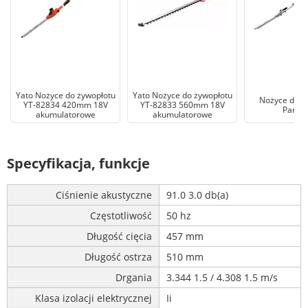
Yato Nożyce do żywopłotu
Yato Nożyce do żywopłotu
Nożyce do ż
YT-82834 420mm 18V
YT-82833 560mm 18V
Parksi
akumulatorowe
akumulatorowe
Specyfikacja, funkcje
Ciśnienie akustyczne
91.0 3.0 db(a)
Częstotliwość
50 hz
Długość cięcia
457 mm
Długość ostrza
510 mm
Drgania
3.344 1.5 / 4.308 1.5 m/s
Klasa izolacji elektrycznej
Ii