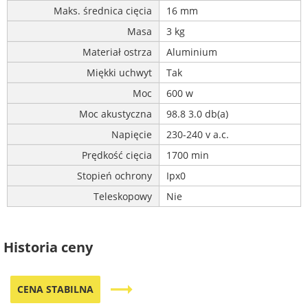
Maks. średnica cięcia
16 mm
Masa
3 kg
Materiał ostrza
Aluminium
Miękki uchwyt
Tak
Moc
600 w
Moc akustyczna
98.8 3.0 db(a)
Napięcie
230-240 v a.c.
Prędkość cięcia
1700 min
Stopień ochrony
Ipx0
Teleskopowy
Nie
Historia ceny
trending_flat
CENA STABILNA