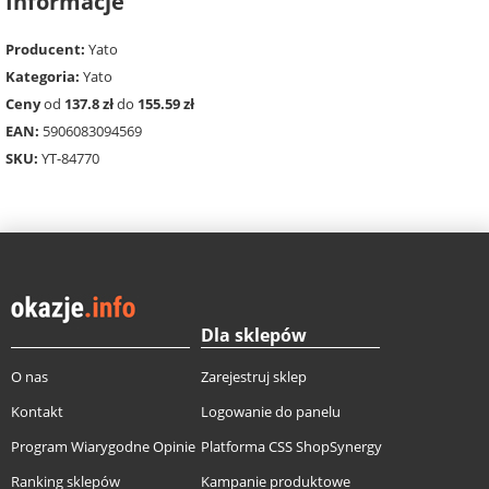
Informacje
Producent:
Yato
Kategoria:
Yato
Ceny
od
137.8 zł
do
155.59 zł
EAN:
5906083094569
SKU:
YT-84770
Dla sklepów
O nas
Zarejestruj sklep
Kontakt
Logowanie do panelu
Program Wiarygodne Opinie
Platforma CSS ShopSynergy
Ranking sklepów
Kampanie produktowe