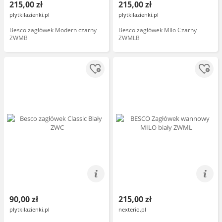
215,00 zł
215,00 zł
plytkilazienki.pl
plytkilazienki.pl
Besco zagłówek Modern czarny
Besco zagłówek Milo Czarny
ZWMB
ZWMLB
90,00 zł
215,00 zł
plytkilazienki.pl
nexterio.pl