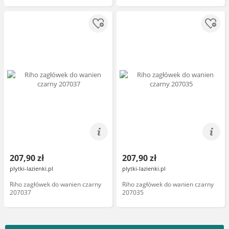
207,90 zł
207,90 zł
plytki-lazienki.pl
plytki-lazienki.pl
Riho zagłówek do wanien czarny
Riho zagłówek do wanien czarny
207037
207035