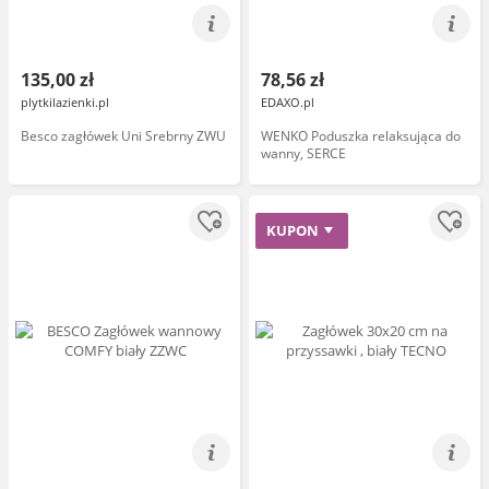
135,00 zł
78,56 zł
plytkilazienki.pl
EDAXO.pl
Besco zagłówek Uni Srebrny ZWU
WENKO Poduszka relaksująca do
wanny, SERCE
KUPON