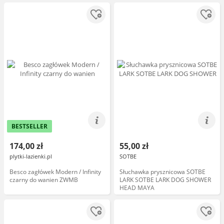
BESTSELLER
174,00 zł
55,00 zł
plytki-lazienki.pl
SOTBE
Besco zagłówek Modern / Infinity
Słuchawka prysznicowa SOTBE
czarny do wanien ZWMB
LARK SOTBE LARK DOG SHOWER
HEAD MAYA