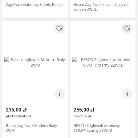
Zagłówek wannowy Comfy Besco
Besco Zagłówek Classic biały do
wanien ZWCL
215,00 zł
255,00 zł
plytkilazienki.pl
nexterio.pl
Besco zagłówek Modern Biały
BESCO Zagłówek wannowy
ZWM
COMFY czarny ZZWCB