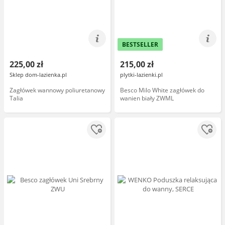
BESTSELLER
225,00 zł
215,00 zł
Sklep dom-lazienka.pl
plytki-lazienki.pl
Zagłówek wannowy poliuretanowy
Besco Milo White zagłówek do
Talia
wanien biały ZWML