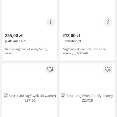
255,00 zł
212,00 zł
plytkilazienki.pl
Domoshop.pl
Besco zagłówek Comfy Szary
Zagłówek do wanny 32x12 cm
ZZWC
antracyt , MANAR