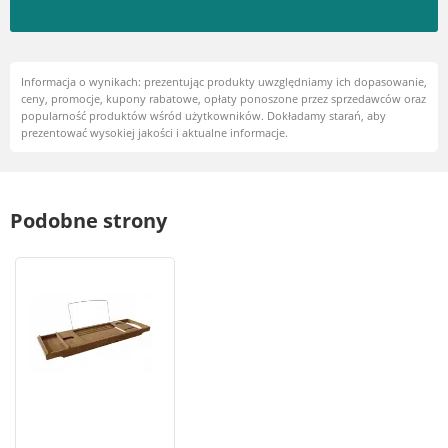
Informacja o wynikach: prezentując produkty uwzględniamy ich dopasowanie,
ceny, promocje, kupony rabatowe, opłaty ponoszone przez sprzedawców oraz
popularność produktów wśród użytkowników. Dokładamy starań, aby
prezentować wysokiej jakości i aktualne informacje.
Podobne strony