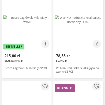
BESTSELLER
215,00 zł
78,55 zł
plytkilazienki.pl
EDAXO.pl
Besco zagłówek Milo Biały ZWML
WENKO Poduszka relaksująca do
wanny SERCE
KUPON