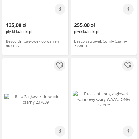
135,00 zł
255,00 zł
plytki-lazienki.pl
plytkilazienki.pl
Besco Uni zagłówek do wanien
Besco zagłówek Comfy Czarny
987156
ZZWCB