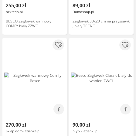
255,00 zł
89,00 zł
nexterio.pl
Domoshop.pl
BESCO Zagłówek wannowy
Zagłówek 30x20 cm na przyssawki
COMFY biały ZZWC
, biały TECNO
270,00 zł
90,00 zł
Sklep dom-lazienka.pl
plytki-lazienki.pl