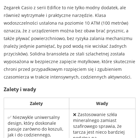
Zegarek Casio z serii Edifice to nie tylko modny dodatek, ale
również wytrzymałe i praktyczne narzędzie. Klasa
wodoszczelności ustalona na poziomie 10 ATM (100 metrów)
oznacza, że z urządzeniem można bez obaw brać prysznic, a
także pływać powierzchniowo, bez ryzyka zalania mechanizmu
(należy jedynie pamiętać, by pod wodą nie wciskać żadnych
przycisków). Solidna bransoleta ze stali szlachetnej została
wyposażona w bezpieczne zapięcie motylkowe, które skutecznie
chroni przed przypadkowym rozpięciem się i zgubieniem
czasomierza w trakcie intensywnych, codziennych aktywności.
Zalety i wady
Zalety
Wady
❌ Zastosowanie szkła
✅ Niezwykle uniwersalny
mineralnego zamiast
design, który doskonale
szafirowego sprawia, że
pasuje zarówno do koszuli,
tarcza jest nieco bardziej
jak i do codziennego,
podatna na