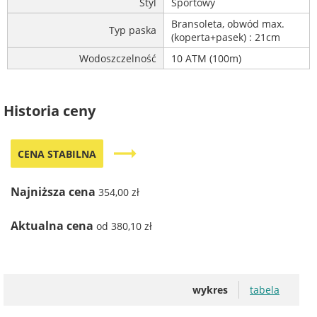
Styl
Sportowy
Bransoleta, obwód max.
Typ paska
(koperta+pasek) : 21cm
Wodoszczelność
10 ATM (100m)
Historia ceny
trending_flat
CENA STABILNA
Najniższa cena
354,00 zł
Aktualna cena
od 380,10 zł
wykres
tabela