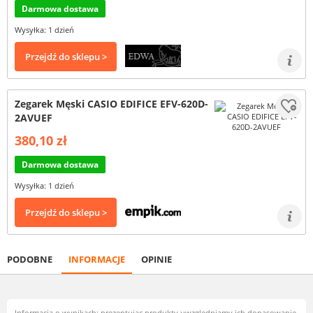
Darmowa dostawa
Wysyłka: 1 dzień
Przejdź do sklepu >
Zegarek Męski CASIO EDIFICE EFV-620D-
2AVUEF
380,10 zł
Darmowa dostawa
Wysyłka: 1 dzień
Przejdź do sklepu >
PODOBNE
INFORMACJE
OPINIE
Informacja o wynikach: prezentując produkty uwzględniamy ich dopasowanie,