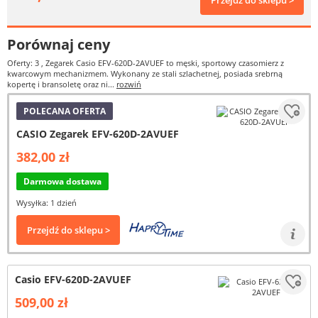
Przejdź do sklepu >
Porównaj ceny
Oferty: 3
, Zegarek Casio EFV-620D-2AVUEF to męski, sportowy czasomierz z
kwarcowym mechanizmem. Wykonany ze stali szlachetnej, posiada srebrną
kopertę i bransoletę oraz ni...
rozwiń
POLECANA OFERTA
CASIO Zegarek EFV-620D-2AVUEF
382,00 zł
Darmowa dostawa
Wysyłka: 1 dzień
Przejdź do sklepu >
Casio EFV-620D-2AVUEF
509,00 zł