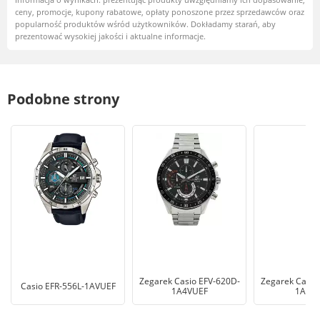
ceny, promocje, kupony rabatowe, opłaty ponoszone przez sprzedawców oraz
popularność produktów wśród użytkowników. Dokładamy starań, aby
prezentować wysokiej jakości i aktualne informacje.
Podobne strony
Zegarek Casio EFV-620D-
Zegarek Casio
Casio EFR-556L-1AVUEF
1A4VUEF
1AVU