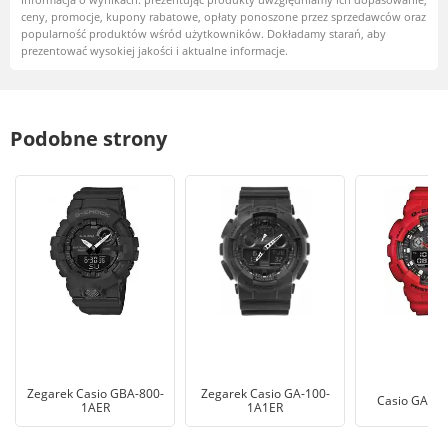
ceny, promocje, kupony rabatowe, opłaty ponoszone przez sprzedawców oraz
popularność produktów wśród użytkowników. Dokładamy starań, aby
prezentować wysokiej jakości i aktualne informacje.
Podobne strony
Zegarek Casio GBA-800-
Zegarek Casio GA-100-
Casio GA-10
1AER
1A1ER