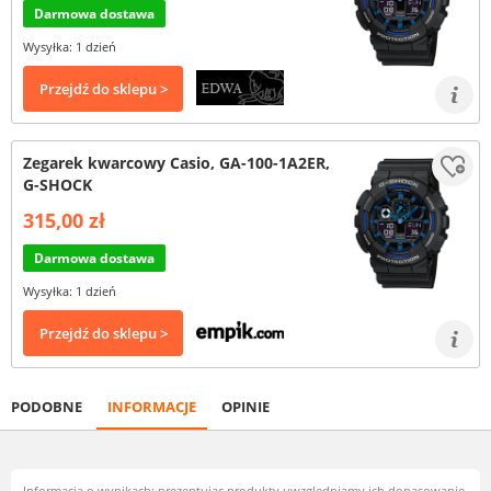
Darmowa dostawa
Wysyłka: 1 dzień
Przejdź do sklepu >
Zegarek kwarcowy Casio, GA-100-1A2ER,
G-SHOCK
315,00 zł
Darmowa dostawa
Wysyłka: 1 dzień
Przejdź do sklepu >
PODOBNE
INFORMACJE
OPINIE
Informacja o wynikach: prezentując produkty uwzględniamy ich dopasowanie,