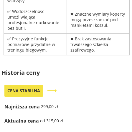
wstrząsy.
✅ Wodoszczelność
❌ Znaczne wymiary koperty
umożliwiająca
mogą przeszkadzać pod
profesjonalne nurkowanie
mankietami koszul.
bez butli.
✅ Precyzyjne funkcje
❌ Brak zastosowania
pomiarowe przydatne w
trwalszego szkiełka
treningu biegowym.
szafirowego.
Historia ceny
trending_flat
CENA STABILNA
Najniższa cena
299,00 zł
Aktualna cena
od 315,00 zł