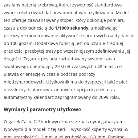
zasilany baterią srebrową, której żywotność standardowo
wynosi około dwóch lat przy normalnym użytkowaniu. Model
ten oferuje zaawansowany stoper, który dokonuje pomiaru
czasu z dokładnością do
1/1000 sekundy
, umożliwiając
precyzyjne monitorowanie aktywności sportowych na dystansie
do 100 godzin. Dodatkową funkcją jest obliczanie średniej
prędkości przebytej trasy po wcześniejszym zdefiniowaniu jej
długości. Zegarek posiada rozbudowany system czasu
światowego, obejmujący 29 stref czasowych i 48 miast, co
ułatwia orientację w czasie podczas podróży
międzynarodowych. Użytkownik ma do dyspozycji także pięć
niezależnych alarmów dziennych z opcją drzemki oraz
automatyczny kalendarz zaprogramowany do 2099 roku.
Wymiary i parametry użytkowe
Zegarek Casio G-Shock wyróżnia się znacznymi gabarytami,
typowymi dla modeli z tej serii – wysokość koperty wynosi 55
mm, szerokość 51,2 mm, a jej grubość to 16,9 mm. Pomimo