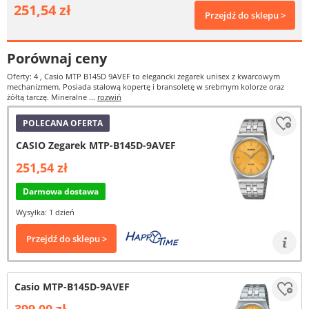
251,54 zł
Przejdź do sklepu >
Porównaj ceny
Oferty: 4
, Casio MTP B145D 9AVEF to elegancki zegarek unisex z kwarcowym
mechanizmem. Posiada stalową kopertę i bransoletę w srebrnym kolorze oraz
żółtą tarczę. Mineralne ...
rozwiń
POLECANA OFERTA
CASIO Zegarek MTP-B145D-9AVEF
251,54 zł
Darmowa dostawa
Wysyłka: 1 dzień
Przejdź do sklepu >
Casio MTP-B145D-9AVEF