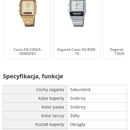
Casio AQ-230GA-
Zegarek Casio AQ-800E-
Zegarek Cas
9DMQYES
7A
1302PD-
Specyfikacja, funkcje
Cechy zegarka
Sekundnik
Kolor koperty
Srebrny
Kolor paska
Srebrny
Kolor tarczy
Żółty
Kształt koperty
Okrągła