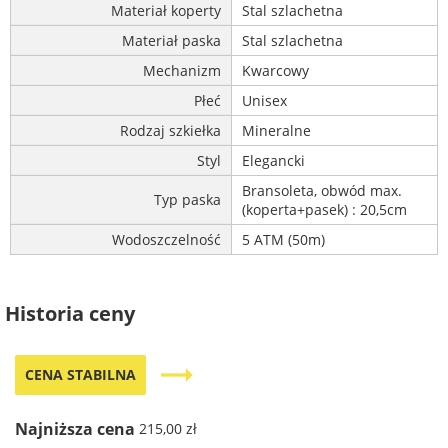
Materiał koperty
Stal szlachetna
Materiał paska
Stal szlachetna
Mechanizm
Kwarcowy
Płeć
Unisex
Rodzaj szkiełka
Mineralne
Styl
Elegancki
Bransoleta, obwód max.
Typ paska
(koperta+pasek) : 20,5cm
Wodoszczelność
5 ATM (50m)
Historia ceny
trending_flat
CENA STABILNA
Najniższa cena
215,00 zł