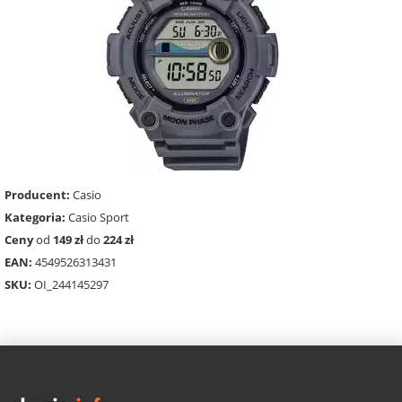
Producent:
Casio
Kategoria:
Casio Sport
Ceny
od
149 zł
do
224 zł
EAN:
4549526313431
SKU:
OI_244145297