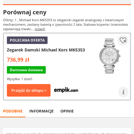
Porównaj ceny
Oferty: 1
, Michael Kors MK5353 to elegancki zegarek analogowy z kwarcowym
mechanizmem, zasilany baterią o żywotności 2 lata. Stalowa koperta i bransoleta
zapewniają trwało...
rozwiń
POLECANA OFERTA
Zegarek Damski Michael Kors MK5353
736,99 zł
Darmowa dostawa
Wysyłka: 1 dzień
Przejdź do sklepu >
PODOBNE
INFORMACJE
OPINIE
Informacja o wynikach: prezentując produkty uwzględniamy ich dopasowanie,