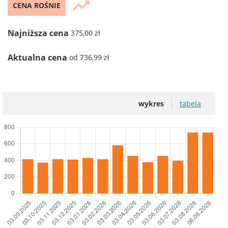
trending_up
CENA ROŚNIE
Najniższa cena
375,00 zł
Aktualna cena
od 736,99 zł
wykres
tabela