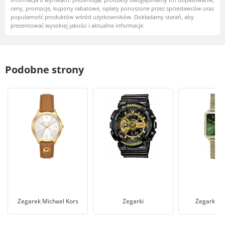
ceny, promocje, kupony rabatowe, opłaty ponoszone przez sprzedawców oraz
popularność produktów wśród użytkowników. Dokładamy starań, aby
prezentować wysokiej jakości i aktualne informacje.
Podobne strony
Zegarek Michael Kors
Zegarki
Zegarki d