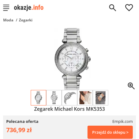
0
Moda
Zegarki
Zegarek Michael Kors MK5353
Polecana oferta
Empik.com
736,99 zł
Przejdź do sklepu >