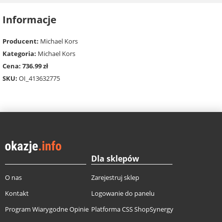
Informacje
Producent:
Michael Kors
Kategoria:
Michael Kors
Cena: 736.99 zł
SKU:
OI_413632775
Dla sklepów
O nas
Zarejestruj sklep
Kontakt
Logowanie do panelu
Program Wiarygodne Opinie
Platforma CSS ShopSynergy