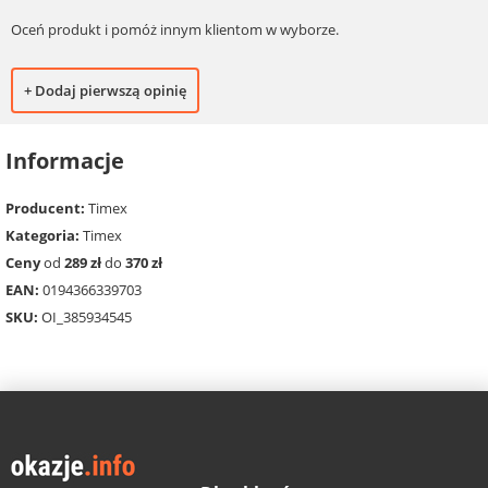
Oceń produkt i pomóż innym klientom w wyborze.
+ Dodaj pierwszą opinię
Informacje
Producent:
Timex
Kategoria:
Timex
Ceny
od
289 zł
do
370 zł
EAN:
0194366339703
SKU:
OI_385934545