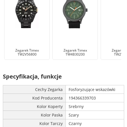
Zegarek Timex
Zegarek Timex
Zegarek 
TW2V56800
TW4B30200
TW2V93
Specyfikacja, funkcje
Cechy Zegarka
Fosforyzujące wskazówki
Kod Producenta
194366339703
Kolor Koperty
Srebrny
Kolor Paska
Szary
Kolor Tarczy
Czarny