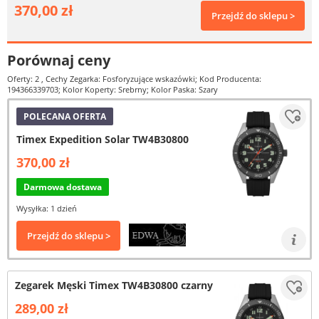
370,00 zł
Przejdź do sklepu >
Porównaj ceny
Oferty: 2
, Cechy Zegarka: Fosforyzujące wskazówki; Kod Producenta:
194366339703; Kolor Koperty: Srebrny; Kolor Paska: Szary
POLECANA OFERTA
Timex Expedition Solar TW4B30800
370,00 zł
Darmowa dostawa
Wysyłka: 1 dzień
Przejdź do sklepu >
Zegarek Męski Timex TW4B30800 czarny
289,00 zł