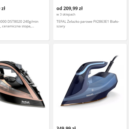
 zł
od 209,99 zł
w 3 sklepach
r 8000 DST8020 240g/min
TEFAL Żelazko parowe FV2863E1 Biało-
a, ceramiczna stopa,
szary
e wyłączanie
349,99 zł