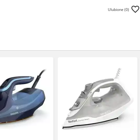
Ulubione (
0
)