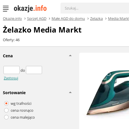
Okazje.info
Sprzęt AGD
Małe AGD do domu
Żelazka
Media Mark
Żelazko Media Markt
Oferty: 46
Cena
do
Zastosuj
Sortowanie
wg trafności
cena rosnąco
cena malejąco