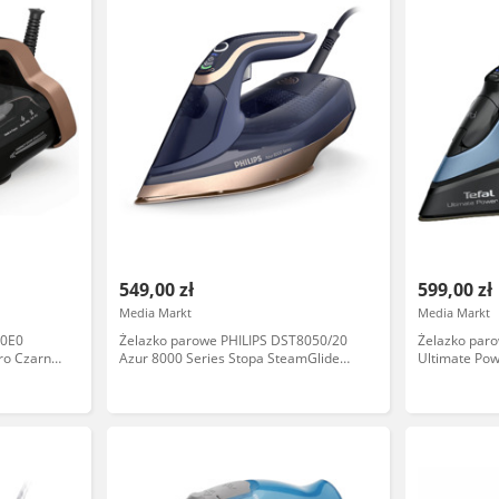
549,00 zł
599,00 zł
Media Markt
Media Markt
50E0
Żelazko parowe PHILIPS DST8050/20
Żelazko par
ro Czarno-
Azur 8000 Series Stopa SteamGlide
Ultimate Po
Advanced Ciemnoniebieski