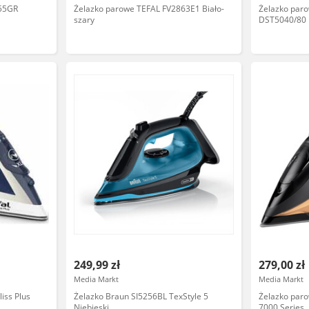
55GR
Żelazko parowe TEFAL FV2863E1 Biało-
Żelazko paro
szary
DST5040/80
249,99 zł
279,00 zł
Media Markt
Media Markt
iss Plus
Żelazko Braun SI5256BL TexStyle 5
Żelazko par
Niebieski
7000 Series