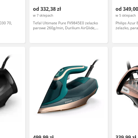
od 332,38 zł
od 349,00
w 7 sklepach
w 5 sklepach
030 70,
Tefal Ultimate Pure FV9845E0 żelazko
Philips Azu
parowe 260g/min, Durilium AirGlide,
żelazko, par
autoclean, czarne
automatyczn
499,99 zł
339,99 zł