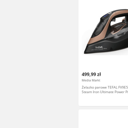
499,99 zł
Media Markt
Żelazko parowe TEFAL FV9E
Steam Iron Ultimate Power P
złote