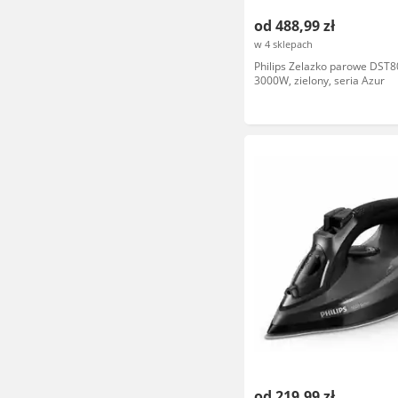
od 488,99 zł
w 4 sklepach
Philips Zelazko parowe DST8
3000W, zielony, seria Azur
od 219,99 zł