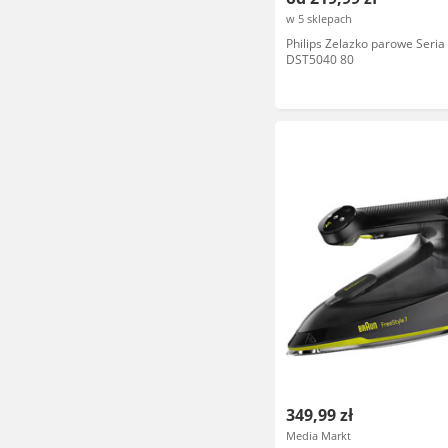
w 5 sklepach
Philips Zelazko parowe Seria
DST5040 80
349,99 zł
Media Markt