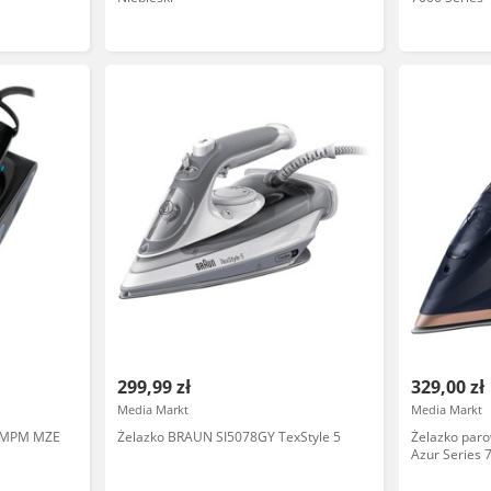
299,99 zł
329,00 zł
Media Markt
Media Markt
y MPM MZE
Żelazko BRAUN SI5078GY TexStyle 5
Żelazko par
Azur Series
stopa Grana