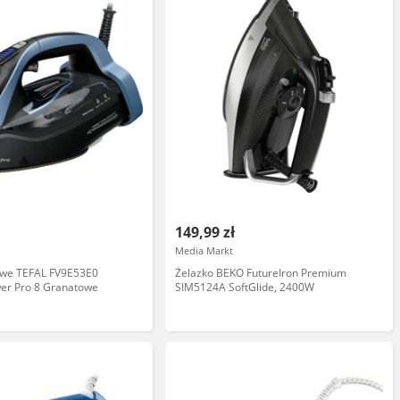
149,99 zł
Media Markt
owe TEFAL FV9E53E0
Żelazko BEKO FutureIron Premium
wer Pro 8 Granatowe
SIM5124A SoftGlide, 2400W