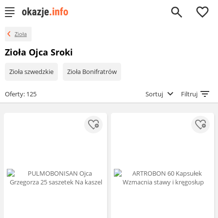
0
Zioła
Zioła Ojca Sroki
Zioła szwedzkie
Zioła Bonifratrów
Oferty: 125
Sortuj
Filtruj