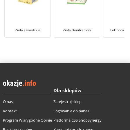
Zioła szwedzkie
Zioła Bonifratrów
Lek homeop
Dla sklepów
O nas
Zarejestruj sklep
Kontakt
Logowanie do panelu
Program Wiarygodne Opinie
Platforma CSS ShopSynergy
Ranking sklepów
Kampanie produktowe