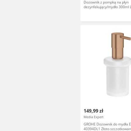
Dozownik z pompką na płyn
dezynfekujący/mydło 300ml 
COSY ceramiczny żółty ciepły
/54040019/
149,99 zł
Media Expert
GROHE Dozownik do mydła Es
40394DL1 Złoto szczotkowa