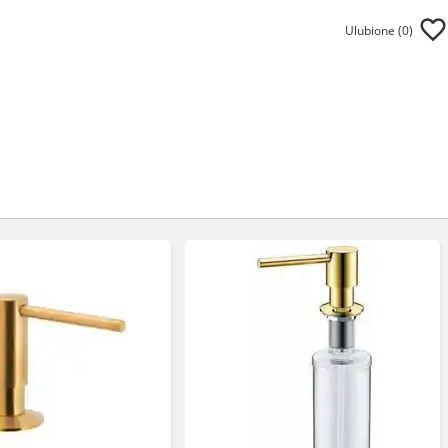
Ulubione (
0
)