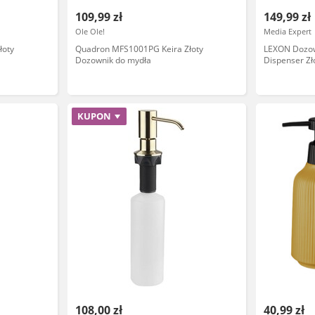
109,99 zł
149,99 zł
Ole Ole!
Media Expert
łoty
Quadron MFS1001PG Keira Złoty
LEXON Dozow
Dozownik do mydła
Dispenser Zł
KUPON
108,00 zł
40,99 zł