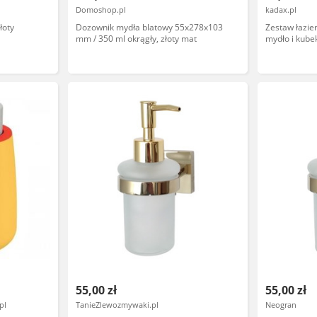
Domoshop.pl
kadax.pl
łoty
Dozownik mydła blatowy 55x278x103
Zestaw łazi
mm / 350 ml okrągły, złoty mat
mydło i kube
55,00 zł
55,00 zł
pl
TanieZlewozmywaki.pl
Neogran