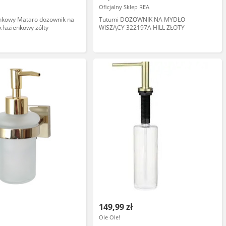
Oficjalny Sklep REA
enkowy Mataro dozownik na
Tutumi DOZOWNIK NA MYDŁO
k łazienkowy żółty
WISZĄCY 322197A HILL ZŁOTY
149,99 zł
Ole Ole!