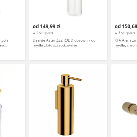
od 149,99 zł
od 150,68
w 4 sklepach
w 3 sklepach
mydła
Deante Aster ZZZ R0DD dozownik do
KFA Armatur
tna
mydła złoto szczotkowane
mydła, chro
31