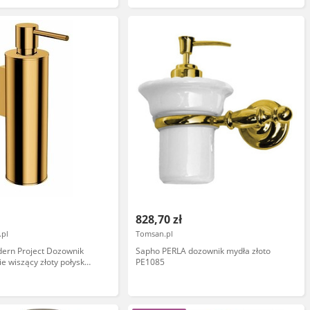
828,70 zł
.pl
Tomsan.pl
ern Project Dozownik
Sapho PERLA dozownik mydła złoto
e wiszący złoty połysk
PE1085