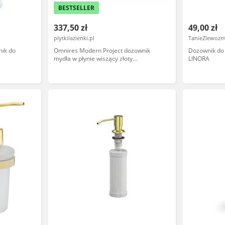
BESTSELLER
337,50 zł
49,00 zł
plytkilazienki.pl
TanieZlewozm
nik do
Omnires Modern Project dozownik
Dozownik do 
mydła w płynie wiszący złoty
LINORA
MP60721GL