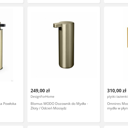
249,00 zł
310,00 zł
DesignForHome
plytki-lazienki
ta Powłoka
Blomus MODO Dozownik do Mydła -
Omnires Mod
Złoty / Odcień Mosiądz
mydła w płyni
MP60721GL