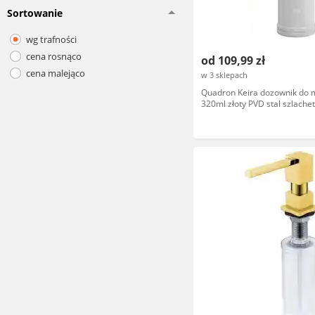
Sortowanie
wg trafności
cena rosnąco
od 109,99 zł
cena malejąco
w 3 sklepach
Quadron Keira dozownik do 
320ml złoty PVD stal szlache
Steinsteel Nano Color