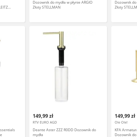
Dozownik do mydła w płynie ARGIO
Dozownik do
LEITZ
Złoty STELLMAN
Złoty STELL
149,99 zł
149,99 zł
RTV EURO AGD
Ole Ole!
sentials
Deante Aster ZZZ R0DD Dozownik do
KFA Armatura
ne
mydła
Dozownik do