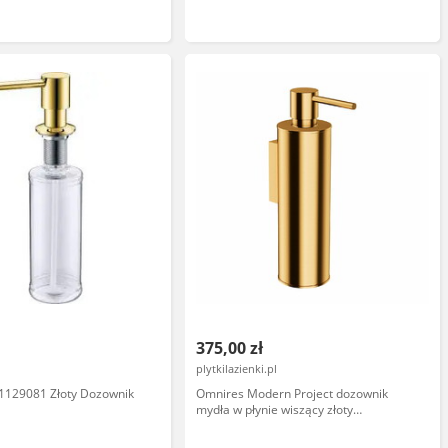
375,00 zł
plytkilazienki.pl
 1129081 Złoty Dozownik
Omnires Modern Project dozownik
mydła w płynie wiszący złoty
szczotkowany MP60721GLB