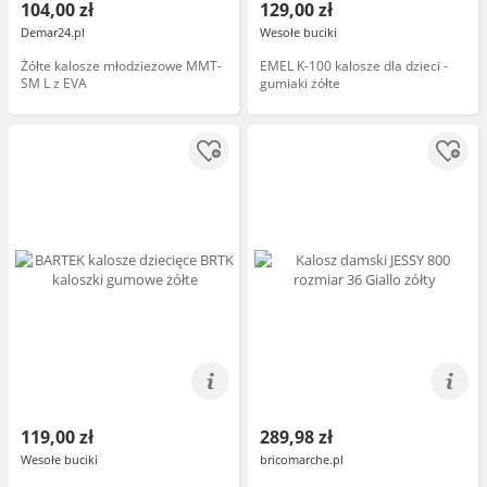
104,00 zł
129,00 zł
Demar24.pl
Wesołe buciki
Żółte kalosze młodzieżowe MMT-
EMEL K-100 kalosze dla dzieci -
SM L z EVA
gumiaki żółte
119,00 zł
289,98 zł
Wesołe buciki
bricomarche.pl