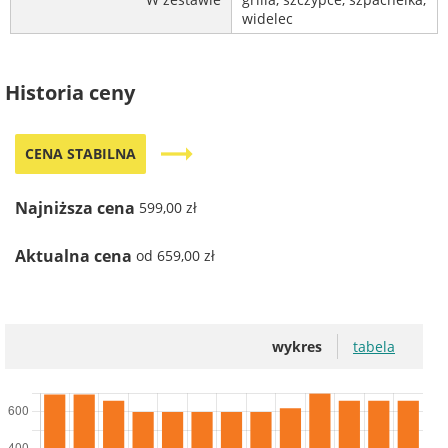
widelec
Historia ceny
trending_flat
CENA STABILNA
Najniższa cena
599,00 zł
Aktualna cena
od 659,00 zł
wykres
tabela