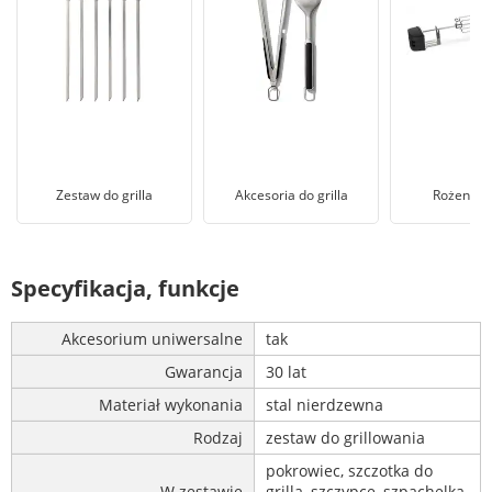
Zestaw do grilla
Akcesoria do grilla
Rożen do 
Specyfikacja, funkcje
Akcesorium uniwersalne
tak
Gwarancja
30 lat
Materiał wykonania
stal nierdzewna
Rodzaj
zestaw do grillowania
pokrowiec, szczotka do
W zestawie
grilla, szczypce, szpachelka,