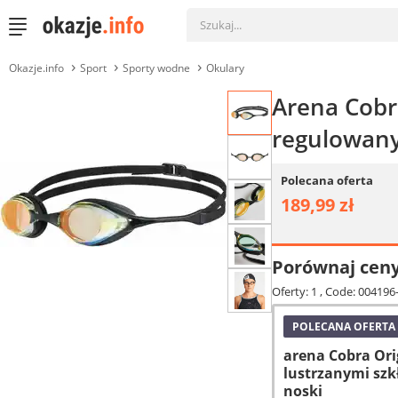
Okazje.info
Sport
Sporty wodne
Okulary
Arena Cobra
regulowany
Polecana oferta
189,99 zł
Porównaj cen
Oferty: 1
, Code: 004196
POLECANA OFERTA
arena Cobra Ori
lustrzanymi sz
noski