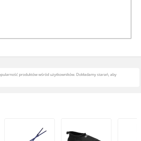
popularność produktów wśród użytkowników. Dokładamy starań, aby