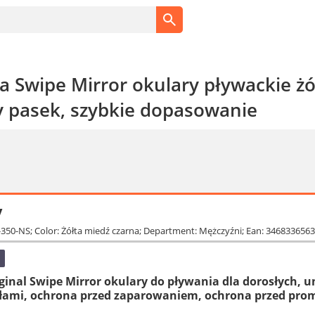
 Swipe Mirror okulary pływackie żół
 pasek, szybkie dopasowanie
y
-350-NS; Color: Żółta miedź czarna; Department: Mężczyźni; Ean: 346833656
ginal Swipe Mirror okulary do pływania dla dorosłych, u
kłami, ochrona przed zaparowaniem, ochrona przed pr