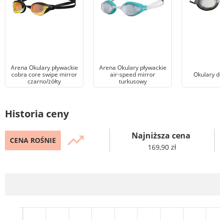
Arena Okulary pływackie
Arena Okulary pływackie
cobra core swipe mirror
air-speed mirror
Okulary d
czarno/żółty
turkusowy
Historia ceny
Najniższa cena
trending_up
CENA ROŚNIE
169,90 zł