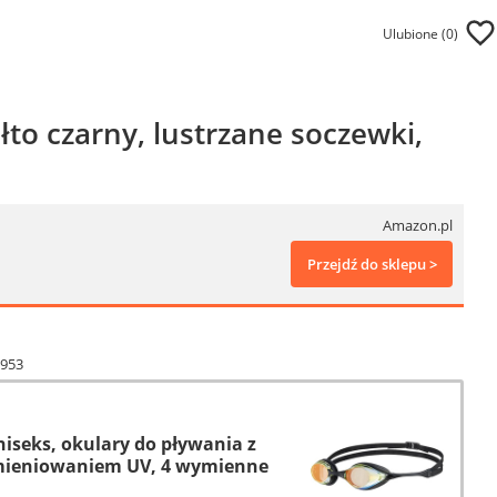
Ulubione (
0
)
to czarny, lustrzane soczewki,
Amazon.pl
Przejdź do sklepu >
3953
niseks, okulary do pływania z
omieniowaniem UV, 4 wymienne