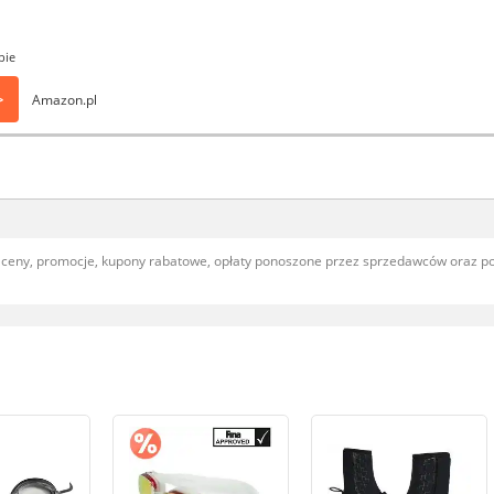
pie
>
Amazon.pl
, ceny, promocje, kupony rabatowe, opłaty ponoszone przez sprzedawców oraz 