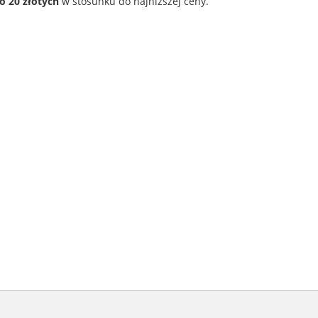
o 20 złotych
w stosunku do najniższej ceny.