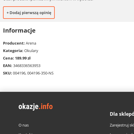
+ Dodaj pierwszą opinię
Informacje
Producent:
Arena
Kategoria:
Okulary
Cena: 189.99 zł
EAN:
3468336563953
SKU:
004196, 004196-350-NS
Dla sklep
O nas
Zarejestruj sk