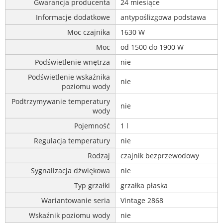
Gwarancja producenta
24 miesiące
Informacje dodatkowe
antypoślizgowa podstawa
Moc czajnika
1630 W
Moc
od 1500 do 1900 W
Podświetlenie wnętrza
nie
Podświetlenie wskaźnika
nie
poziomu wody
Podtrzymywanie temperatury
nie
wody
Pojemność
1 l
Regulacja temperatury
nie
Rodzaj
czajnik bezprzewodowy
Sygnalizacja dźwiękowa
nie
Typ grzałki
grzałka płaska
Wariantowanie seria
Vintage 2868
Wskaźnik poziomu wody
nie