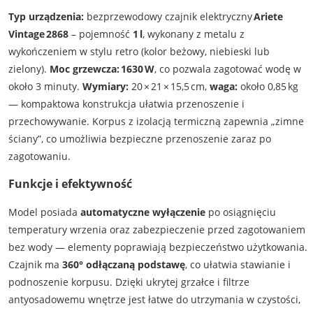
Typ urządzenia:
bezprzewodowy czajnik elektryczny
Ariete
Vintage 2868
– pojemność
1 l
, wykonany z metalu z
wykończeniem w stylu retro (kolor beżowy, niebieski lub
zielony).
Moc grzewcza:
1630 W
, co pozwala zagotować wodę w
około 3 minuty.
Wymiary:
20 × 21 × 15,5 cm,
waga:
około 0,85 kg
— kompaktowa konstrukcja ułatwia przenoszenie i
przechowywanie. Korpus z izolacją termiczną zapewnia „zimne
ściany”, co umożliwia bezpieczne przenoszenie zaraz po
zagotowaniu.
Funkcje i efektywność
Model posiada
automatyczne wyłączenie
po osiągnięciu
temperatury wrzenia oraz zabezpieczenie przed zagotowaniem
bez wody — elementy poprawiają bezpieczeństwo użytkowania.
Czajnik ma
360° odłączaną podstawę
, co ułatwia stawianie i
podnoszenie korpusu. Dzięki ukrytej grzałce i filtrze
antyosadowemu wnętrze jest łatwe do utrzymania w czystości,