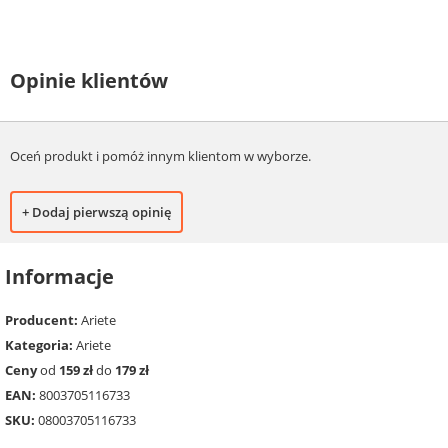
Opinie klientów
Oceń produkt i pomóż innym klientom w wyborze.
+ Dodaj pierwszą opinię
Informacje
Producent:
Ariete
Kategoria:
Ariete
Ceny
od
159 zł
do
179 zł
EAN:
8003705116733
SKU:
08003705116733