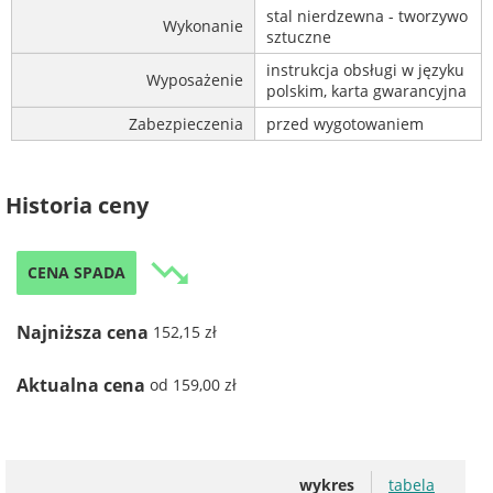
stal nierdzewna - tworzywo
Wykonanie
sztuczne
instrukcja obsługi w języku
Wyposażenie
polskim, karta gwarancyjna
Zabezpieczenia
przed wygotowaniem
Historia ceny
trending_down
CENA SPADA
Najniższa cena
152,15 zł
Aktualna cena
od 159,00 zł
wykres
tabela