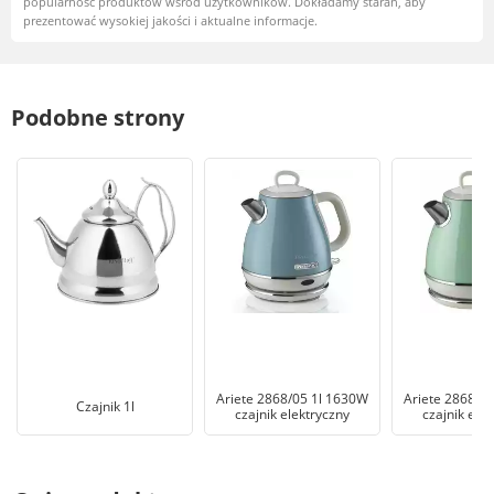
popularność produktów wśród użytkowników. Dokładamy starań, aby
prezentować wysokiej jakości i aktualne informacje.
Podobne strony
Ariete 2868/05 1l 1630W
Ariete 2868/0
Czajnik 1l
czajnik elektryczny
czajnik ele