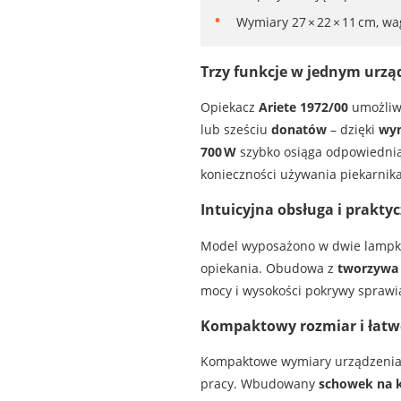
Wymiary 27 × 22 × 11 cm, wa
Trzy funkcje w jednym urzą
Opiekacz
Ariete 1972/00
umożliwi
lub sześciu
donatów
– dzięki
wym
700 W
szybko osiąga odpowiedni
konieczności używania piekarnika
Intuicyjna obsługa i prakty
Model wyposażono w dwie lampki 
opiekania. Obudowa z
tworzywa 
mocy i wysokości pokrywy sprawia
Kompaktowy rozmiar i łat
Kompaktowe wymiary urządzenia
pracy. Wbudowany
schowek na 