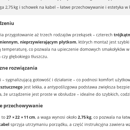
ga 2,75 kg i schowek na kabel – łatwe przechowywanie i estetyka w 
dzeniu
a przygotowanie aż trzech rodzajów przekąsek – czterech
trójkąt
iennym, nieprzywierającym płytkom
, których montaż jest szybk
ą temperaturę, co pozwala na upieczenie domowych smakołyków w
 czy głębokiego tłuszczu.
czne rozwiązania
– sygnalizującą gotowość i działanie – co podnosi komfort użytko
sztucznego
jest lekka, a antypoślizgowa podstawa zwiększa bezpie
, że urządzenie jest proste w obsłudze – idealne do szybkich, cod
we przechowywanie
 to
27 × 22 × 11 cm
, a waga wynosi około
2,75 kg
, co pozwala na ła
kabel
sprzyja utrzymaniu porządku, a część instrukcyjna zawiera 