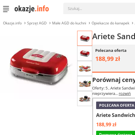
Okazje.info
Sprzęt AGD
Małe AGD do kuchni
Opiekacze do kanapek
Ariete San
Polecana oferta
188,99 zł
Porównaj cen
Oferty: 5
, Ariete Sand
nieprzywiera...
rozwiń
POLECANA OFERTA
Ariete Sandwich
188,99 zł
Darmowa dostawa