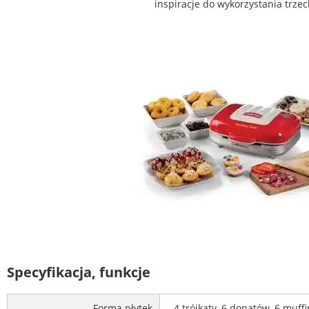
inspiracje do wykorzystania trzec
Specyfikacja, funkcje
Forma płytek
4 trójkąty, 6 donatów, 6 muff