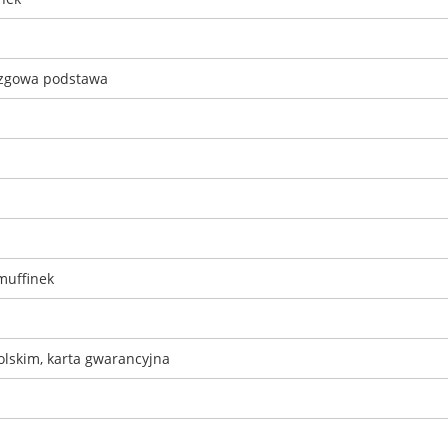
lizgowa podstawa
muffinek
polskim, karta gwarancyjna