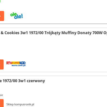
>
 & Cookies 3w1 1972/00 Trójkąty Muffiny Donaty 700W O
>
me 1972/00 3w1 czerwony
pie
>
Sklep komputronik.pl