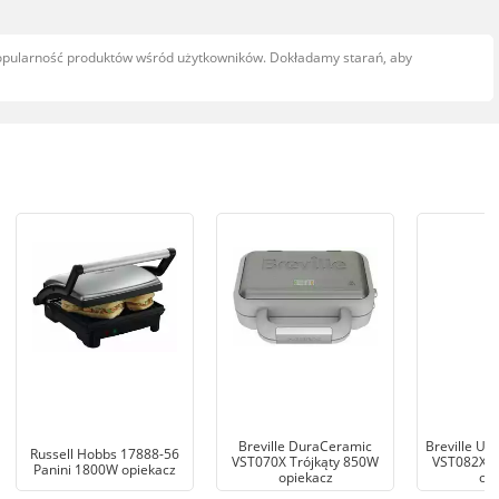
popularność produktów wśród użytkowników. Dokładamy starań, aby
Breville DuraCeramic
Breville Ult
Russell Hobbs 17888-56
VST070X Trójkąty 850W
VST082X T
Panini 1800W opiekacz
opiekacz
opi