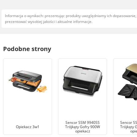
Informacja o wynikach: prezentując produkty uwzględniamy ich dopasowanie
prezentować wysokiej jakości i aktualne informacje.
Podobne strony
Sencor SSM 9940SS
Sencor S
Opiekacz 3w1
Trójkąty Gofry 900W
Trójkąty 
opiekacz
opi