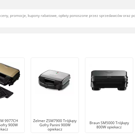
, ceny, promocje, kupony rabatowe, opłaty ponoszone przez sprzedawców oraz 
SM 9977CH
Zelmer ZSM7900 Trójkąty
Braun SM5000 Trójkąty
Gofry 900W
Gofry Panini 900W
800W opiekacz
ekacz
opiekacz