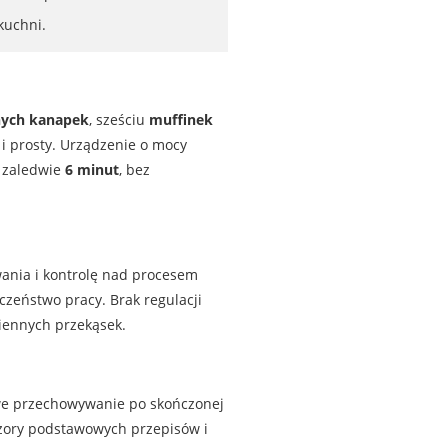
kuchni.
nych kanapek
, sześciu
muffinek
i i prosty. Urządzenie o mocy
 zaledwie
6 minut
, bez
wania i kontrolę nad procesem
czeństwo pracy. Brak regulacji
ziennych przekąsek.
twe przechowywanie po skończonej
wzory podstawowych przepisów i