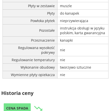
Płyty w zestawie
muszle
Płyty
do kanapek
Powłoka płytek
nieprzywierająca
instrukcja obsługi w języku
Pozostałe
polskim, karta gwarancyjna
Przeznaczenie
kanapki
Regulowana wysokość
nie
pokrywy
Regulowanie temperatury
nie
Wykonanie obudowy
tworzywo sztuczne
Wymienne płyty opiekacza
nie
Historia ceny
trending_down
CENA SPADA