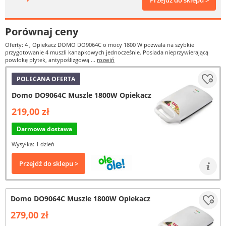
Przejdź do sklepu >
Porównaj ceny
Oferty: 4
, Opiekacz DOMO DO9064C o mocy 1800 W pozwala na szybkie
przygotowanie 4 muszli kanapkowych jednocześnie. Posiada nieprzywierającą
powłokę płytek, antypoślizgową ...
rozwiń
POLECANA OFERTA
Domo DO9064C Muszle 1800W Opiekacz
219,00 zł
Darmowa dostawa
Wysyłka: 1 dzień
Przejdź do sklepu >
Domo DO9064C Muszle 1800W Opiekacz
279,00 zł