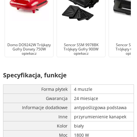
Domo DO9242W Trójkąty
Sencor SSM 9978BK
Sencor SSM
Gofry Donaty 750W
Trójkąty Gofry 900W
Trójkąty Go
opiekacz
opiekacz
opieka
Specyfikacja, funkcje
Forma płytek
4 muszle
Gwarancja
24 miesiące
Informacje dodatkowe
antypoślizgowa podstawa
Inne
przyrumienienie kanapek
Kolor
biały
Moc
1800 W