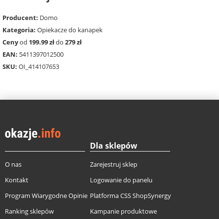
Producent:
Domo
Kategoria:
Opiekacze do kanapek
Ceny
od
199.99 zł
do
279 zł
EAN:
5411397012500
SKU:
OI_414107653
Dla sklepów
O nas
Zarejestruj sklep
Kontakt
Logowanie do panelu
Program Wiarygodne Opinie
Platforma CSS ShopSynergy
Ranking sklepów
Kampanie produktowe