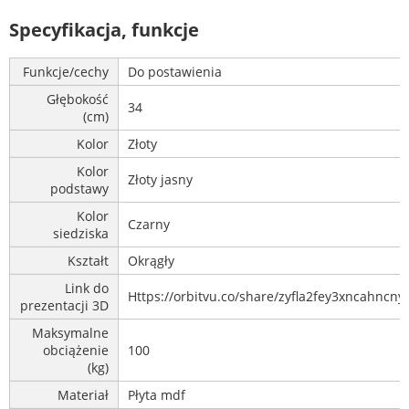
Specyfikacja, funkcje
Funkcje/cechy
Do postawienia
Głębokość
34
(cm)
Kolor
Złoty
Kolor
Złoty jasny
podstawy
Kolor
Czarny
siedziska
Kształt
Okrągły
Link do
Https://orbitvu.co/share/zyfla2fey3xncahncny
prezentacji 3D
Maksymalne
obciążenie
100
(kg)
Materiał
Płyta mdf