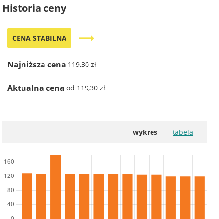
Historia ceny
trending_flat
CENA STABILNA
Najniższa cena
119,30 zł
Aktualna cena
od 119,30 zł
wykres
tabela