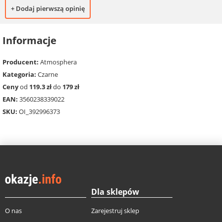
+ Dodaj pierwszą opinię
Informacje
Producent:
Atmosphera
Kategoria:
Czarne
Ceny
od
119.3 zł
do
179 zł
EAN:
3560238339022
SKU:
OI_392996373
Dla sklepów
O nas
Zarejestruj sklep