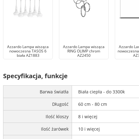
Azzardo Lampa wisząca
Azzardo Lampa wisząca
Azzardo La
nowoczesna TASOS 6
RING OLIMP chrom
nowoczesna 
biała AZ1883
AZ2450
AZ
Specyfikacja, funkcje
Barwa światła
Biała ciepła - do 3300k
Długość
60 cm - 80 cm
Ilość kloszy
8 i więcej
Ilość żarówek
10 i więcej