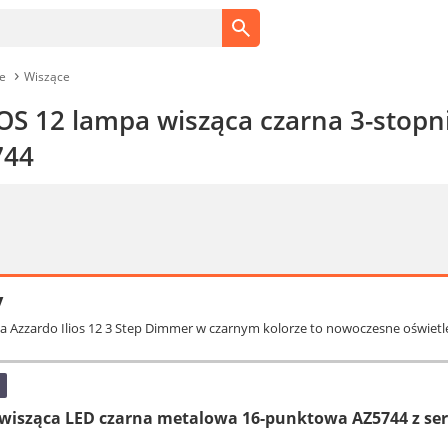
e
Wiszące
IOS 12 lampa wisząca czarna 3-stopn
744
y
a Azzardo Ilios 12 3 Step Dimmer w czarnym kolorze to nowoczesne oświetle
isząca LED czarna metalowa 16-punktowa AZ5744 z seri