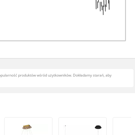
popularność produktów wśród użytkowników. Dokładamy starań, aby