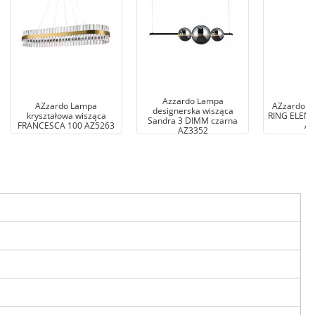
Azzardo Lampa
AZzardo Lampa
AZzardo L
designerska wisząca
kryształowa wisząca
RING ELENA
Sandra 3 DIMM czarna
FRANCESCA 100 AZ5263
AZ
AZ3352