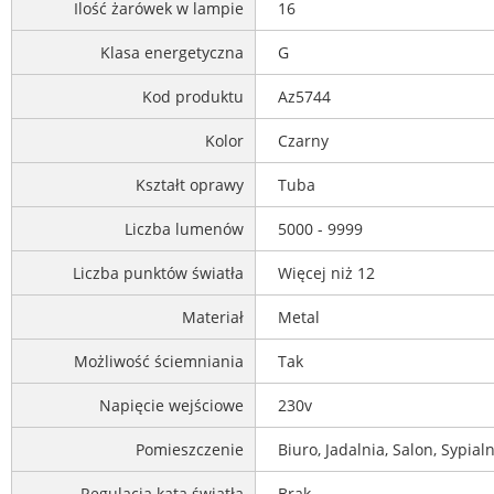
Ilość żarówek w lampie
16
Klasa energetyczna
G
Kod produktu
Az5744
Kolor
Czarny
Kształt oprawy
Tuba
Liczba lumenów
5000 - 9999
Liczba punktów światła
Więcej niż 12
Materiał
Metal
Możliwość ściemniania
Tak
Napięcie wejściowe
230v
Pomieszczenie
Biuro, Jadalnia, Salon, Sypial
Regulacja kąta światła
Brak