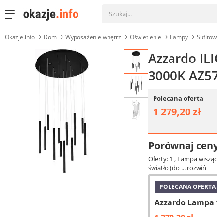
Okazje.info
Dom
Wyposażenie wnętrz
Oświetlenie
Lampy
Sufitow
Azzardo IL
3000K AZ5
Polecana oferta
1 279,20 zł
Porównaj cen
Oferty: 1
, Lampa wisząc
światło (do ...
rozwiń
POLECANA OFERTA
Azzardo Lampa w