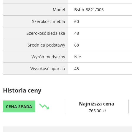
Model
Bsbh-8821/006
Szerokość mebla
60
Szerokość siedziska
48
Średnica podstawy
68
Wyrób medyczny
Nie
Wysokość oparcia
45
Historia ceny
Najniższa cena
trending_down
CENA SPADA
765,00 zł