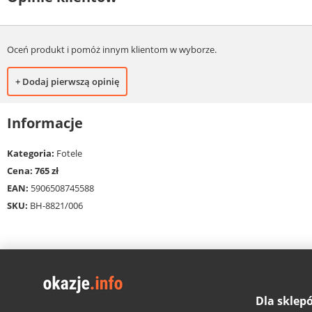
Oceń produkt i pomóż innym klientom w wyborze.
+ Dodaj pierwszą opinię
Informacje
Kategoria:
Fotele
Cena: 765 zł
EAN:
5906508745588
SKU:
BH-8821/006
Dla sklep