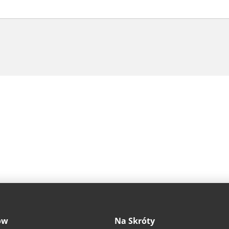
ów
Na Skróty