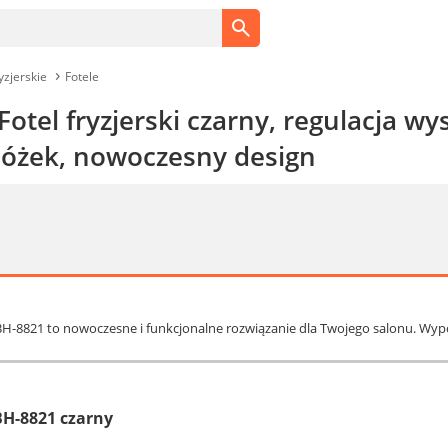
yzjerskie
Fotele
otel fryzjerski czarny, regulacja wy
nóżek, nowoczesny design
lo BH-8821 to nowoczesne i funkcjonalne rozwiązanie dla Twojego salonu. W
 BH-8821 czarny