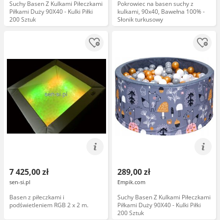
Suchy Basen Z Kulkami Piłeczkami
Pokrowiec na basen suchy z
Piłkami Duży 90X40 - Kulki Piłki
kulkami, 90x40, Bawełna 100% -
200 Sztuk
Słonik turkusowy
7 425,00 zł
289,00 zł
sen-si.pl
Empik.com
Basen z piłeczkami i
Suchy Basen Z Kulkami Piłeczkami
podświetleniem RGB 2 x 2 m.
Piłkami Duży 90X40 - Kulki Piłki
200 Sztuk