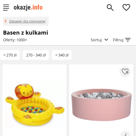
0
Zabawki dla niemowląt
Basen z kulkami
Oferty: 1000+
Sortuj
Filtruj
< 270 zł
270 - 340 zł
> 340 zł