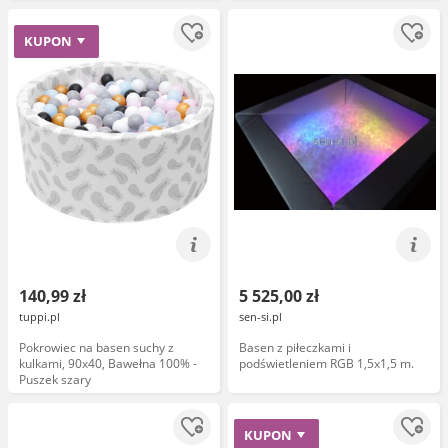
KUPON
140,99 zł
5 525,00 zł
tuppi.pl
sen-si.pl
Pokrowiec na basen suchy z
Basen z piłeczkami i
kulkami, 90x40, Bawełna 100% -
podświetleniem RGB 1,5x1,5 m.
Puszek szary
KUPON