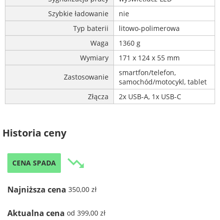
Szybkie ładowanie
nie
Typ baterii
litowo-polimerowa
Waga
1360 g
Wymiary
171 x 124 x 55 mm
smartfon/telefon,
Zastosowanie
samochód/motocykl, tablet
Złącza
2x USB-A, 1x USB-C
Historia ceny
trending_down
CENA SPADA
Najniższa cena
350,00 zł
Aktualna cena
od 399,00 zł