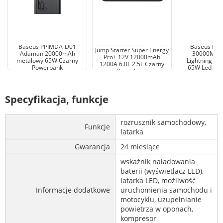
Baseus C00245700111-00
Baseus PPIMDA-D01
Baseus Po
Jump Starter Super Energy
Adaman 20000mAh
30000MAH
Pro+ 12V 12000mAh
metalowy 65W Czarny
Lightning Mi
1200A 6.0L 2.5L Czarny
Powerbank
65W Led Kab
Powerbank
Specyfikacja, funkcje
rozrusznik samochodowy,
Funkcje
latarka
Gwarancja
24 miesiące
wskaźnik naładowania
baterii (wyświetlacz LED),
latarka LED, możliwość
Informacje dodatkowe
uruchomienia samochodu i
motocyklu, uzupełnianie
powietrza w oponach,
kompresor