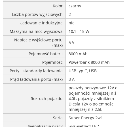
Kolor
czarny
Liczba portów wyjściowych
2
Ładowanie indukcyjne
nie
Maksymalna moc wyjściowa
10,1 - 15 W
Napięcie wyjściowe portu
5 V
(max)
Pojemność baterii
8000 mAh
Pojemność
Powerbank 8000 mAh
Porty i standardy ładowania
USB typ C, USB
Prąd ładowania portu (max)
3 A
pojazdy benzynowe 12V o
pojemności mniejszej niż
Rozruch pojazdu
4,0L, pojazdy z silnikiem
Diesla 12V o pojemności
mniejszej niż 2,5L
Seria
Super Energy 2w1
Sygnalizacja pracy
wyświetlacz LED