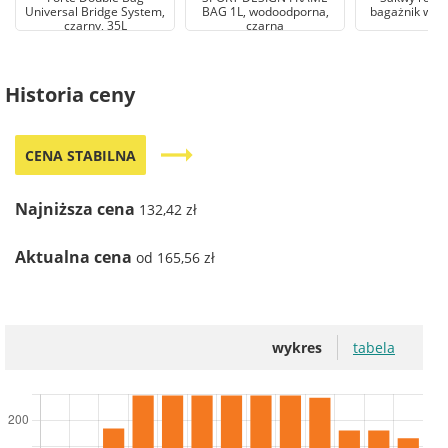
Universal Bridge System,
BAG 1L, wodoodporna,
bagażnik wod
czarny, 35L
czarna
Historia ceny
trending_flat
CENA STABILNA
Najniższa cena
132,42 zł
Aktualna cena
od 165,56 zł
wykres
tabela