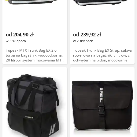
od 204,90 zł
od 239,92 zł
w 3 sklepach
w 2 sklepach
Topeak MTX Trunk Bag EX 2.0,
Topeak Trunk Bag EX Strap, sakwa
torba na bagażnik, wodoodporna,
rowerowa na bagażnik, 8 litrów, z
20 litrów, system mocowania MTX,
uchwytem na bidon, mocowanie
kolekcja 2024
paski