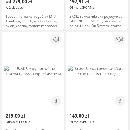
od 279,00 zł
197,91 zł
w 2 sklepach
OlimpiaSPORT.pl
Topeak Torba na bagażnik MTX
BASIL Sakwa miejska pojedyncza
Trunkbag DX 2.0, wodoodporna,
GO SINGLE BAG 16L, mocowanie
nylon, czarna, system mocowania
na haki Hook-On System, czarna
MTX, pojemność 16 litrów, nowa
kolekcja 2024
219,00 zł
149,00 zł
OlimpiaSPORT.pl
OlimpiaSPORT.pl