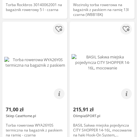
Torba Rockbros 30140062001 na
Wozinsky torba rowerowa na
bagażnik rowerowy 5 l - czarna
bagażnik z paskiem na ramię 13l
czarna (WBB1BK)
71,00 zł
215,91 zł
Sklep CaseHome.pl
OlimpiaSPORT.pl
Torba rowerowa WYA26Y0S
BASIL Sakwa miejska pojedyncza
termiczna na bagażnik z paskiem
CITY SHOPPER 14-16L, mocowanie
na ramię - czarna
na haki Hook-On System,