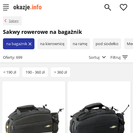
0
Sakwy
Sakwy rowerowe na bagażnik
na bagażnik
na kierownicę
na ramę
pod siodełko
Med
close
Oferty: 699
Sortuj
Filtruj
< 190 zł
190 - 360 zł
> 360 zł