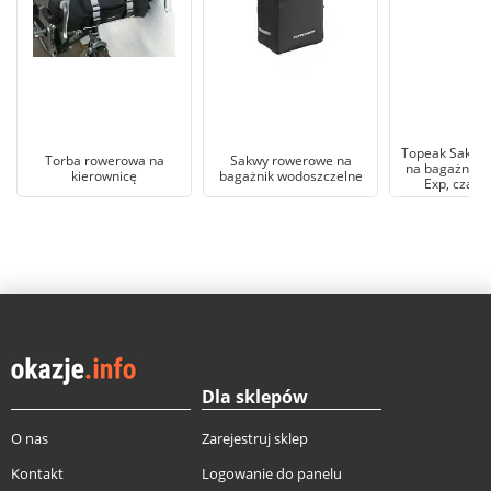
Topeak Sakwa
Torba rowerowa na
Sakwy rowerowe na
na bagażnik, 
kierownicę
bagażnik wodoszczelne
Exp, czarny
Dla sklepów
O nas
Zarejestruj sklep
Kontakt
Logowanie do panelu