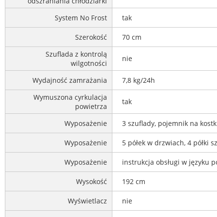
odszraniania chłodziarki
System No Frost
tak
Szerokość
70 cm
Szuflada z kontrolą
nie
wilgotności
Wydajność zamrażania
7,8 kg/24h
Wymuszona cyrkulacja
tak
powietrza
Wyposażenie
3 szuflady, pojemnik na kostk
Wyposażenie
5 półek w drzwiach, 4 półki s
Wyposażenie
instrukcja obsługi w języku p
Wysokość
192 cm
Wyświetlacz
nie