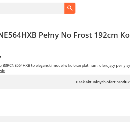
E564HXB Pełny No Frost 192cm Ko
y
o B3RCNE564HXB to elegancki model w kolorze platinum, oferujący pełny s
wiń
Brak aktualnych ofert produk