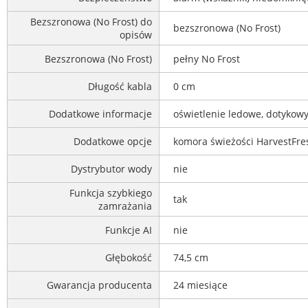
Bezszronowa (No Frost) do
bezszronowa (No Frost)
opisów
Bezszronowa (No Frost)
pełny No Frost
Długość kabla
0 cm
Dodatkowe informacje
oświetlenie ledowe, dotykowy
Dodatkowe opcje
komora świeżości HarvestFres
Dystrybutor wody
nie
Funkcja szybkiego
tak
zamrażania
Funkcje AI
nie
Głębokość
74,5 cm
Gwarancja producenta
24 miesiące