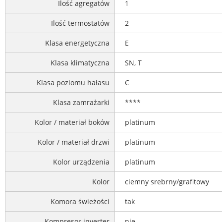
Ilość agregatów
1
Ilość termostatów
2
Klasa energetyczna
E
Klasa klimatyczna
SN, T
Klasa poziomu hałasu
C
Klasa zamrażarki
****
Kolor / materiał boków
platinum
Kolor / materiał drzwi
platinum
Kolor urządzenia
platinum
Kolor
ciemny srebrny/grafitowy
Komora świeżości
tak
Kompresor inverter
nie