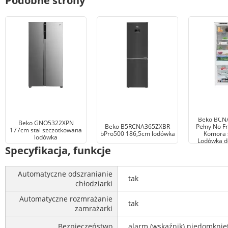
Podobne strony
Beko BCN
Beko GNO5322XPN
Beko B5RCNA365ZXBR
Pełny No F
177cm stal szczotkowana
bPro500 186,5cm lodówka
Komora 
lodówka
Lodówka d
Specyfikacja, funkcje
Automatyczne odszranianie
tak
chłodziarki
Automatyczne rozmrażanie
tak
zamrażarki
Bezpieczeństwo
alarm (wskaźnik) niedomknię