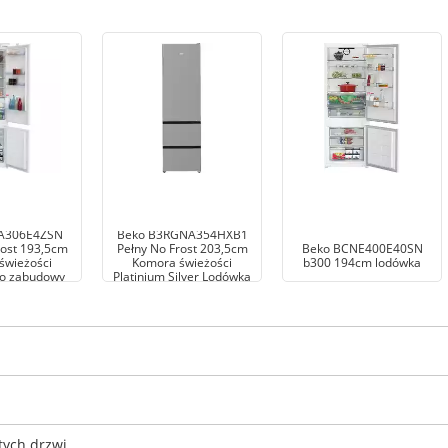
A306E4ZSN
Beko B3RGNA354HXB1
rost 193,5cm
Pełny No Frost 203,5cm
Beko BCNE400E40SN
świeżości
Komora świeżości
b300 194cm lodówka
o zabudowy
Platinium Silver Lodówka
tych drzwi