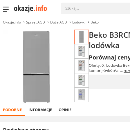
Okazje.info
Sprzęt AGD
Duże AGD
Lodówki
Beko
Beko B3RCN
lodówka
Porównaj cen
Oferty: 0
, Lodówka Bek
komorę świeżości ...
roz
PODOBNE
INFORMACJE
OPINIE