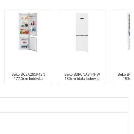
Beko BCSA285K4SN
Beko B3RCNA344HW
Beko BC
177,5cm lodówka
180cm biała lodówka
193cm