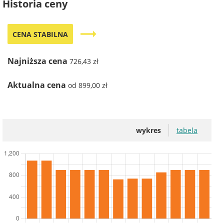
Historia ceny
trending_flat
CENA STABILNA
Najniższa cena
726,43 zł
Aktualna cena
od 899,00 zł
wykres
tabela