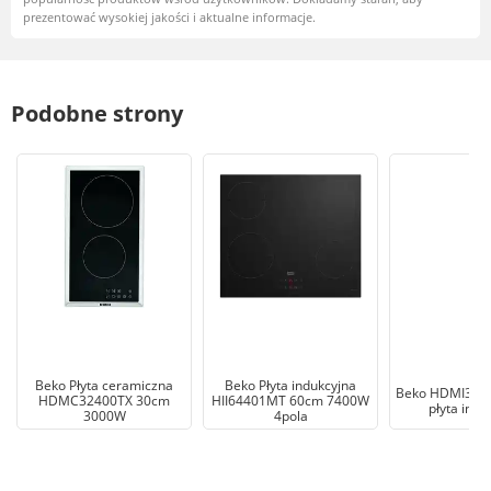
prezentować wysokiej jakości i aktualne informacje.
Podobne strony
Beko Płyta ceramiczna
Beko Płyta indukcyjna
Beko HDMI324
HDMC32400TX 30cm
HII64401MT 60cm 7400W
płyta indu
3000W
4pola