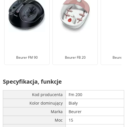
Beurer FM 90
Beurer FB 20
Beurer F
Specyfikacja, funkcje
Kod producenta
Fm 200
Kolor dominujący
Biały
Marka
Beurer
Moc
15