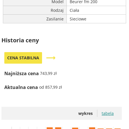
Model
Beurer fm 200
Rodzaj
Ciała
Zasilanie
Sieciowe
Historia ceny
trending_flat
CENA STABILNA
Najniższa cena
743,99 zł
Aktualna cena
od 857,99 zł
wykres
tabela