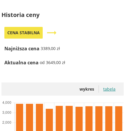
Historia ceny
trending_flat
CENA STABILNA
Najniższa cena
3389,00 zł
Aktualna cena
od 3649,00 zł
wykres
tabela