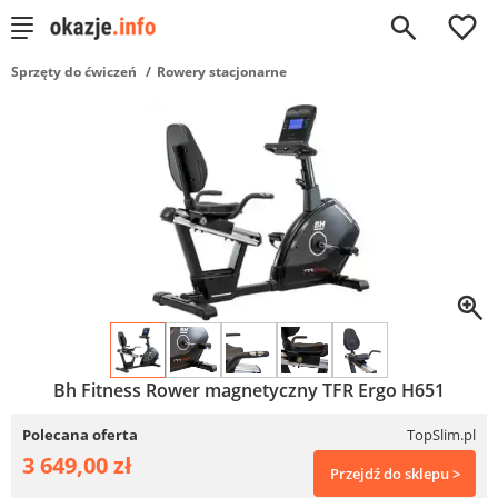
0
Sprzęty do ćwiczeń
Rowery stacjonarne
Bh Fitness Rower magnetyczny TFR Ergo H651
Polecana oferta
TopSlim.pl
3 649,00 zł
Przejdź do sklepu >