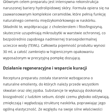
Głównym celem preparatu jest intensywna rekonstrukcja
naruszonej bariery hydrolipidowej skóry. Formuła opiera się na
zaawansowanym kompleksie ceramidów, które pełnią funkcję
naturalnego cementu międzykomórkowego w naskórku.
Składniki te, współpracując z cholesterolem i fitosfingozyną,
skutecznie uzupełniają mikroubytki w warstwie ochronnej, co
bezpośrednio zapobiega nadmiernej transepidermalnej
ucieczce wody (TEWL). Całkowita pojemność produktu wynosi
30 ml, a całość zamknięto w higienicznym opakowaniu
wyposażonym w precyzyjną pompkę dozującą.
Działanie regeneracyjne i wsparcie kuracji
Receptura preparatu została starannie wzbogacona o
naturalne emolienty, do których należy przede wszystkim
skwalan oraz olej jojoba. Substancje te wykazują doskonałą
biozgodność z ludzkim sebum, dzięki czemu głęboko odżywiają,
zmiękczają i wygładzają strukturę naskórka, poprawiając jego
ogólną elastyczność. Ze względu na swoje silne właściwości