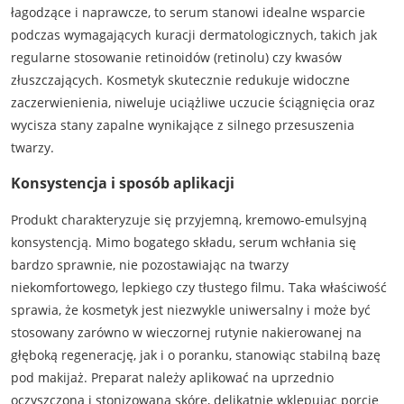
łagodzące i naprawcze, to serum stanowi idealne wsparcie
podczas wymagających kuracji dermatologicznych, takich jak
regularne stosowanie retinoidów (retinolu) czy kwasów
złuszczających. Kosmetyk skutecznie redukuje widoczne
zaczerwienienia, niweluje uciążliwe uczucie ściągnięcia oraz
wycisza stany zapalne wynikające z silnego przesuszenia
twarzy.
Konsystencja i sposób aplikacji
Produkt charakteryzuje się przyjemną, kremowo-emulsyjną
konsystencją. Mimo bogatego składu, serum wchłania się
bardzo sprawnie, nie pozostawiając na twarzy
niekomfortowego, lepkiego czy tłustego filmu. Taka właściwość
sprawia, że kosmetyk jest niezwykle uniwersalny i może być
stosowany zarówno w wieczornej rutynie nakierowanej na
głęboką regenerację, jak i o poranku, stanowiąc stabilną bazę
pod makijaż. Preparat należy aplikować na uprzednio
oczyszczoną i stonizowaną skórę, delikatnie wklepując porcję