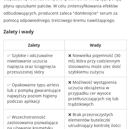
płynu opuszkami palców. W celu zintensyfikowania efektów
odbudowujących, producent zaleca "domknięcie" serum za
pomocą odpowiedniego, treściwego kremu nawilżającego.
Zalety i wady
Zalety
Wady
✅ Szybkie i odczuwalne
❌ Niewielka pojemność (30
niwelowanie uczucia
ml), która przy codziennym
napięcia oraz ściągnięcia
stosowaniu może ulec dość
przesuszonej skóry
szybkiemu zużyciu
❌ Możliwość wystąpienia
✅ Opakowanie typu airless
uczucia obciążenia w
lub z pompką gwarantujące
przypadku cer wysoce
najwyższy poziom higieny
przetłuszczających się lub
podczas aplikacji
trądzikowych
❌ Brak przezroczystych
✅ Wszechstronność
elementów buteleczki
zastosowania pozwalająca
utrudniający kontrolę ilości
na używanie kosmetyku