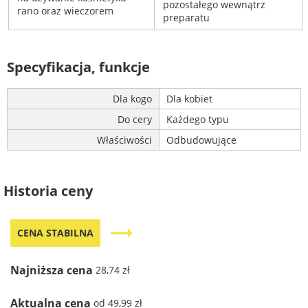
pozostałego wewnątrz
rano oraz wieczorem
preparatu
Specyfikacja, funkcje
Dla kogo
Dla kobiet
Do cery
Każdego typu
Właściwości
Odbudowujące
Historia ceny
trending_flat
CENA STABILNA
Najniższa cena
28,74 zł
Aktualna cena
od 49,99 zł