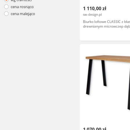
cena rosnąco
1 110,00 zł
cena malejąco
sw-design.pl
Biurko loftowe CLASSIC z bl
drewnianym microwczep dąb
prostokątnymi metalowymi 
1 070,00 zł