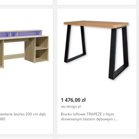
1 476,00 zł
sw-design.pl
ietlane biurko 200 cm dąb
Biurko loftowe TRAPEZE z litym
H80
drewnianym blatem dębowym i
trapezowymi metalowymi nogami