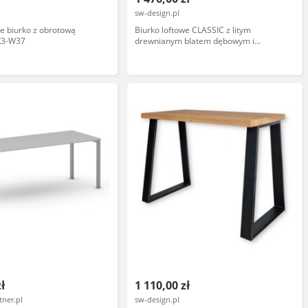
sw-design.pl
e biurko z obrotową
Biurko loftowe CLASSIC z litym
 K3-W37
drewnianym blatem dębowym i
prostokątnymi metalowymi nogami
zł
1 110,00 zł
tner.pl
sw-design.pl