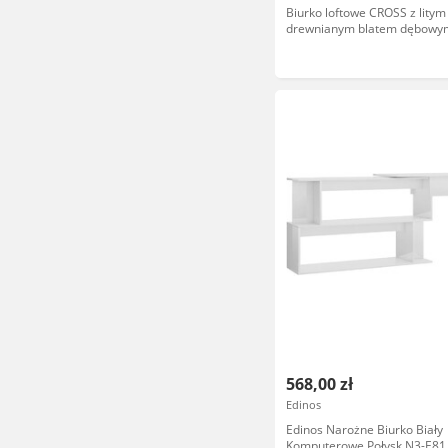
Biurko loftowe CROSS z litym
drewnianym blatem dębowym
metalowymi nogami w kształc
568,00 zł
Edinos
Edinos Narożne Biurko Biały
Komputerowe Połysk N3-E81