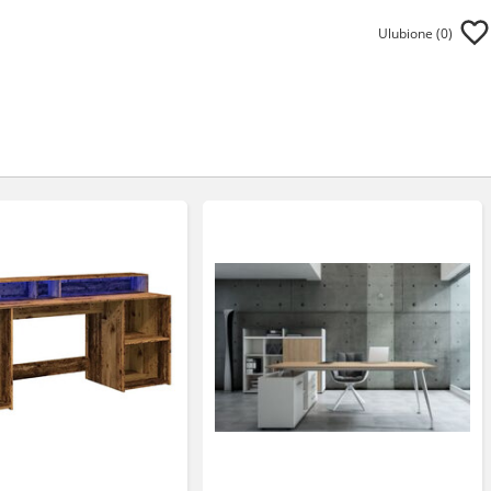
Ulubione (
0
)