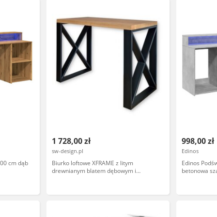
1 728,00 zł
998,00 zł
sw-design.pl
Edinos
200 cm dąb
Biurko loftowe XFRAME z litym
Edinos Podśw
drewnianym blatem dębowym i
betonowa sz
metalowymi nogami