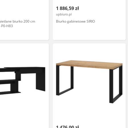
1 886,59 zł
upbiuro.pl
ietlane biurko 200 cm
Biurko gabinetowe SIRIO
o P0-H83
1 476,00 zł