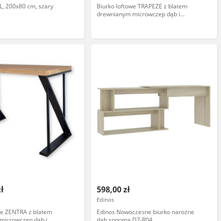
, 200x80 cm, szary
Biurko loftowe TRAPEZE z blatem
drewnianym microwczep dąb i
metalowymi nogami w kształcie
trapezu
zł
598,00 zł
Edinos
we ZENTRA z blatem
Edinos Nowoczesne biurko narożne
microwczep dąb i
dąb sonoma D7-R04