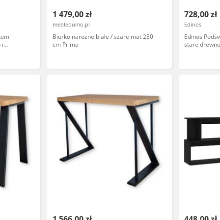
1 479,00 zł
728,00 zł
meblepumo.pl
Edinos
atem
Biurko narożne białe / szare mat 230
Edinos Podśw
 i
cm Prima
stare drewn
nogami
1 566,00 zł
448,00 zł