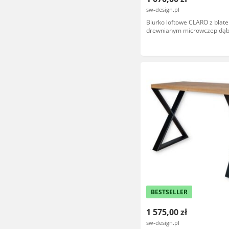
sw-design.pl
Biurko loftowe CLARO z blat
drewnianym microwczep dąb
metalowymi nogami
BESTSELLER
1 575,00 zł
sw-design.pl