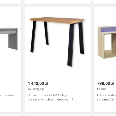
1 440,00 zł
798,00 zł
sw-design.pl
Edinos
kami szary
Biurko loftowe CLARO z litym
Edinos Podśw
drewnianym blatem dębowym i
sonoma C2-
metalowymi nogami