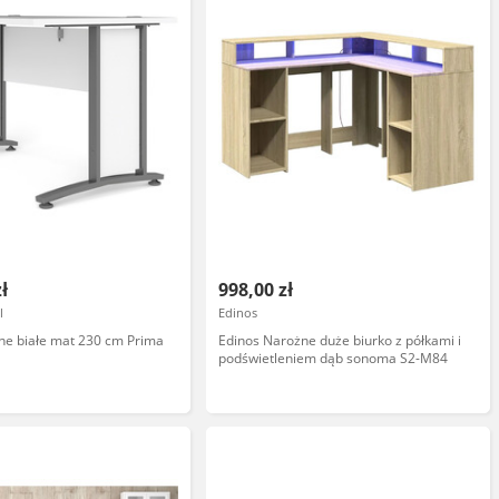
zł
998,00 zł
l
Edinos
ne białe mat 230 cm Prima
Edinos Narożne duże biurko z półkami i
podświetleniem dąb sonoma S2-M84