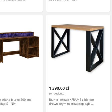
ogami w kształcie Z
1 390,00 zł
sw-design.pl
ietlane biurko 200 cm
Biurko loftowe XFRAME z blatem
 dąb S1-N94
drewnianym microwczep dąb i
metalowymi nogami