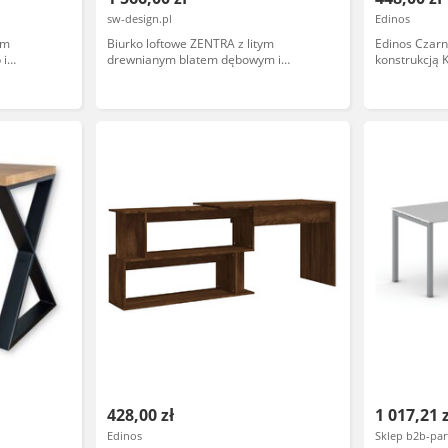
sw-design.pl
Edinos
em
Biurko loftowe ZENTRA z litym
Edinos Czarn
 i
drewnianym blatem dębowym i
konstrukcją
metalowymi nogami w kształcie Z
428,00 zł
1 017,21 
Edinos
Sklep b2b-par