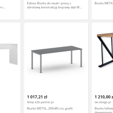
Edinos Biurko do nauki i pracy z
Biurko METAL
 i
obrotową konstrukcją brązowy dąb M8-
ie X
A64
1 017,21 zł
1 210,00 
Sklep b2b-partner.pl
sw-design.pl
Biurko METAL, 200x80 cm, grafit
Biurko lofto
drewnianym 