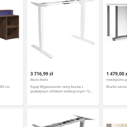
3 716,99 zł
1 479,00 
Akces-Markt
meblepumo.p
200 cm
Equip Wyposażenie ramy biurka z
Biurko naroż
podwójnym silnikiem elektrycznym 125
kg ws lite Sprzedaż detaliczna