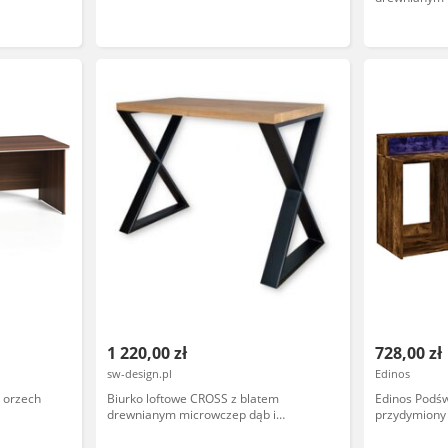
metalowymi n
1 220,00 zł
728,00 zł
sw-design.pl
Edinos
 orzech
Biurko loftowe CROSS z blatem
Edinos Podśw
drewnianym microwczep dąb i
przydymiony
metalowymi nogami w kształcie X