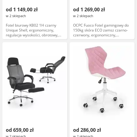
od 1 149,00 zł
od 1 269,00 zł
w 2 sklepach
w 2 sklepach
Fotel biurowy KB02 1H czarny
OCPC Fuoco Fotel gamingowy do
Unique Shell, ergonomiczny,
150kg skóra ECO zamsz czarno-
regulacja wysokości, obrotowy,
czerwony, ergonomiczny,
piankowe siedzisko, czarna
regulowany, obrotowy
tapicerka, stalowa podstawa
od 659,00 zł
od 286,00 zł
w 2 sklepach
w 2 sklepach