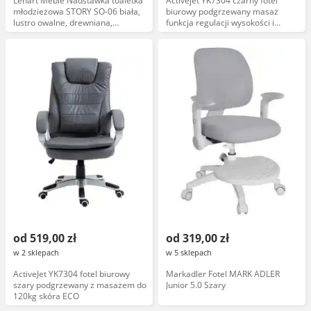
Lenart Meble Nadstawka toaletka
Activejet YK7304 czarny fotel
młodzieżowa STORY SO-06 biała,
biurowy podgrzewany masaż
lustro owalne, drewniana,
funkcja regulacji wysokości i
nowoczesny design
oparcia
od 519,00 zł
od 319,00 zł
w 2 sklepach
w 5 sklepach
ActiveJet YK7304 fotel biurowy
Markadler Fotel MARK ADLER
szary podgrzewany z masażem do
Junior 5.0 Szary
120kg skóra ECO