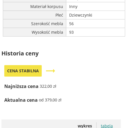
Materiał korpusu
Inny
Płeć
Dziewczynki
Szerokość mebla
56
Wysokość mebla
93
Historia ceny
trending_flat
CENA STABILNA
Najniższa cena
322,00 zł
Aktualna cena
od 379,00 zł
wykres
tabela