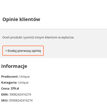
Opinie klientów
Oceń produkt i pomóż innym klientom w wyborze.
+ Dodaj pierwszą opinię
Informacje
Producent:
Unique
Kategoria:
Unique
Cena: 379 zł
EAN:
5908242416274
SKU:
05908242416274