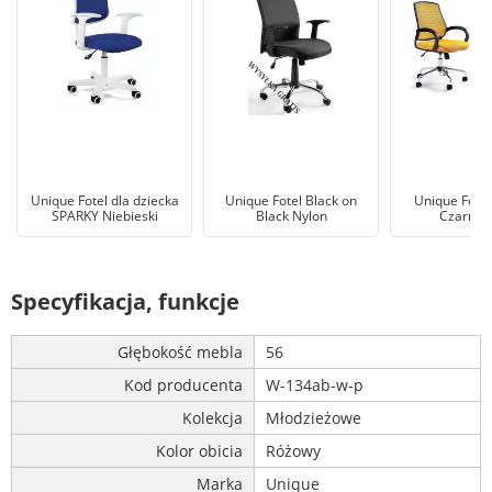
Unique Fotel dla dziecka
Unique Fotel Black on
Unique Fote
SPARKY Niebieski
Black Nylon
Czarno-ż
Specyfikacja, funkcje
Głębokość mebla
56
Kod producenta
W-134ab-w-p
Kolekcja
Młodzieżowe
Kolor obicia
Różowy
Marka
Unique