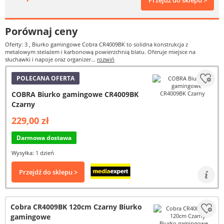
Przejdź do sklepu >
Porównaj ceny
Oferty: 3
, Biurko gamingowe Cobra CR4009BK to solidna konstrukcja z
metalowym stelażem i karbonową powierzchnią blatu. Oferuje miejsce na
słuchawki i napoje oraz organizer...
rozwiń
POLECANA OFERTA
COBRA Biurko gamingowe CR4009BK
Czarny
229,00 zł
Darmowa dostawa
Wysyłka: 1 dzień
Przejdź do sklepu >
Cobra CR4009BK 120cm Czarny Biurko
gamingowe