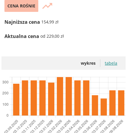
trending_up
CENA ROŚNIE
Najniższa cena
154,99 zł
Aktualna cena
od 229,00 zł
wykres
tabela