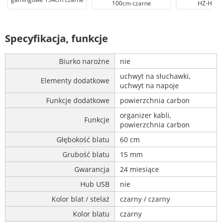
100cm czarne
HZ-HERO
Specyfikacja, funkcje
Biurko narożne
nie
uchwyt na słuchawki,
Elementy dodatkowe
uchwyt na napoje
Funkcje dodatkowe
powierzchnia carbon
organizer kabli,
Funkcje
powierzchnia carbon
Głębokość blatu
60 cm
Grubość blatu
15 mm
Gwarancja
24 miesiące
Hub USB
nie
Kolor blat / stelaż
czarny / czarny
Kolor blatu
czarny