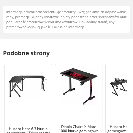
Informacja o wynikach: prezentując produkty uwzględniamy ich dopasowanie,
ceny, promocje, kupony rabatowe, opłaty ponoszone przez sprzedawców oraz
popularność produktów wśród użytkowników. Dokładamy starań, aby
prezentować wysokiej jakości i aktualne informacje.
Podobne strony
Diablo Chairs X-Mate
Huzaro Hero 7
Huzaro Hero 6.3 biurko
1000 biurko gamingowe
gamingowe 15
gamingowe 154cm czarne