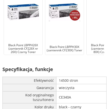
Black Point LBPPH26X
Black Point 
Black Point LBPPH30X
(zamiennik CF226X nr
(zamiennik C
(zamiennik CF230X) Toner
26X) Czarny Toner
80X) Czarn
Specyfikacja, funkcje
Efektywność
14500 stron
Gwarancja
wieczysta
Kod oryginalnego
CE340A
tuszu/tonera
Kolor druku
black - czarny