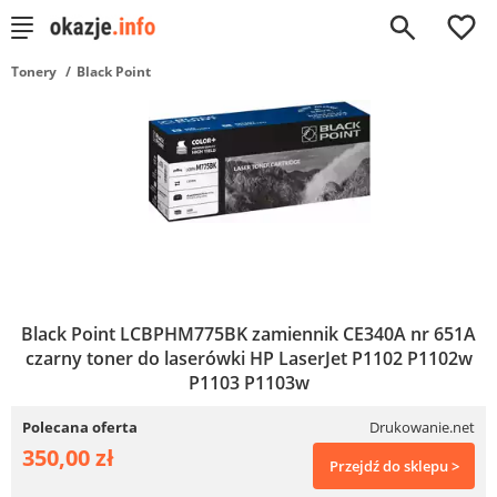
0
Tonery
Black Point
Black Point LCBPHM775BK zamiennik CE340A nr 651A
czarny toner do laserówki HP LaserJet P1102 P1102w
P1103 P1103w
Polecana oferta
Drukowanie.net
350,00 zł
Przejdź do sklepu >