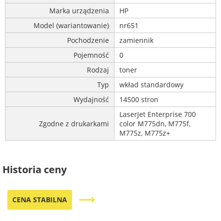
Marka urządzenia
HP
Model (wariantowanie)
nr651
Pochodzenie
zamiennik
Pojemność
0
Rodzaj
toner
Typ
wkład standardowy
Wydajność
14500 stron
LaserJet Enterprise 700
Zgodne z drukarkami
color M775dn, M775f,
M775z, M775z+
Historia ceny
trending_flat
CENA STABILNA