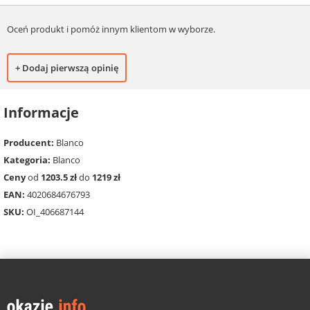
Oceń produkt i pomóż innym klientom w wyborze.
+ Dodaj pierwszą opinię
Informacje
Producent:
Blanco
Kategoria:
Blanco
Ceny
od
1203.5 zł
do
1219 zł
EAN:
4020684676793
SKU:
OI_406687144