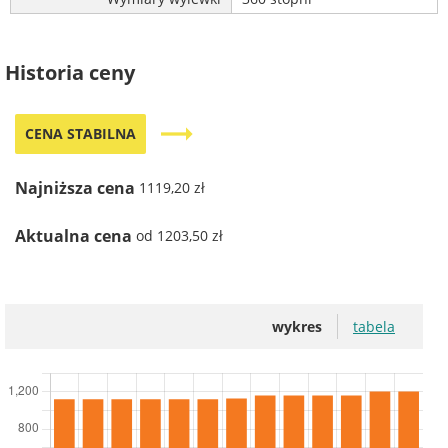
Historia ceny
trending_flat
CENA STABILNA
Najniższa cena
1119,20 zł
Aktualna cena
od 1203,50 zł
wykres
tabela