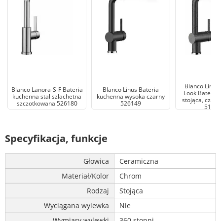
Blanco Linus 
Blanco Lanora-S-F Bateria
Blanco Linus Bateria
Look Bateria
kuchenna stal szlachetna
kuchenna wysoka czarny
stojąca, czarn
szczotkowana 526180
526149
5166
Specyfikacja, funkcje
Głowica
Ceramiczna
Materiał/Kolor
Chrom
Rodzaj
Stojąca
Wyciągana wylewka
Nie
Wymiary wylewki
360 stopni