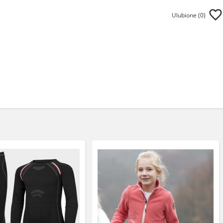
Ulubione (
0
)