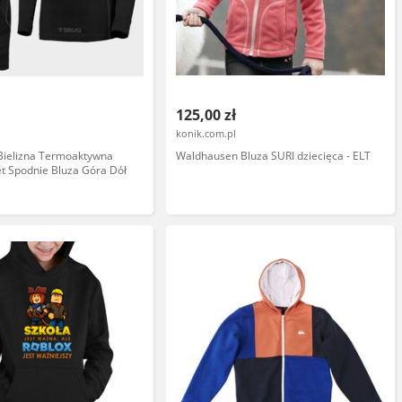
125,00 zł
konik.com.pl
Bielizna Termoaktywna
Waldhausen Bluza SURI dziecięca - ELT
t Spodnie Bluza Góra Dół