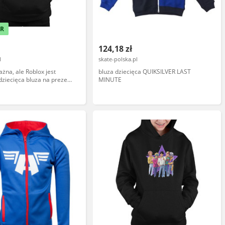
ER
124,18 zł
l
skate-polska.pl
ażna, ale Roblox jest
bluza dziecięca QUIKSILVER LAST
 dziecięca bluza na prezent
MINUTE
y Roblox