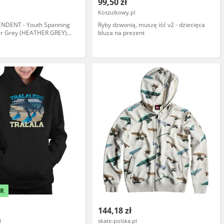
99,50 zł
Koszulkowy.pl
ENDENT - Youth Spanning
Ryby dzwonią, muszę iść v2 - dziecięca
r Grey (HEATHER GREY)
bluza na prezent
0
ER
144,18 zł
l
skate-polska.pl