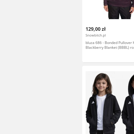
129,00 zł
Snowbitch.pl
bluza 686 - Bonded Pullover
Blackberry Blanket (BBBL) r