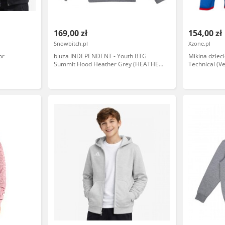
169,00 zł
154,00 zł
Snowbitch.pl
Xzone.pl
or
bluza INDEPENDENT - Youth BTG
Mikina dziec
Summit Hood Heather Grey (HEATHER
Technical (Ve
GREY) rozmiar: 6-8