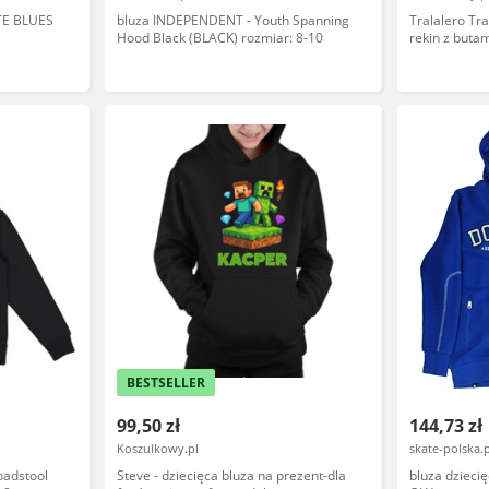
TE BLUES
bluza INDEPENDENT - Youth Spanning
Tralalero Tral
Hood Black (BLACK) rozmiar: 8-10
rekin z butam
prezent
BESTSELLER
99,50 zł
144,73 zł
Koszulkowy.pl
skate-polska.
oadstool
Steve - dziecięca bluza na prezent-dla
bluza dziec