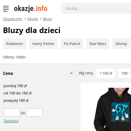
Okazje.info
Moda
Bluzy
Bluzy dla dzieci
Pokemon
Harry Potter
Psi Patrol
Star Wars
Disney
Oferty: 1000+
Wg ceny
Cena
< 100 zł
100 - 
poniżej 100 zł
od 100 do 160 zł
powyżej 160 zł
do
Zastosuj