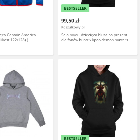
BESTSELLER
99,50 zł
Koszulkowy.pl
ięca Captain America -
Saja boys - dziecięca bluza na prezent
likost 122/128) (
dla fanów huntrix kpop demon hunters
BESTSELLER