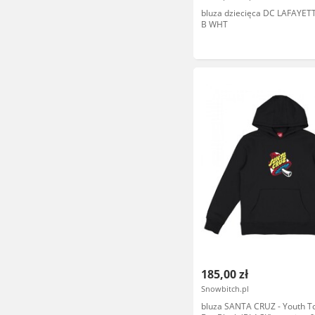
bluza dziecięca DC LAFAYET
B WHT
185,00 zł
Snowbitch.pl
bluza SANTA CRUZ - Youth T