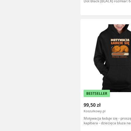
Dot Black (BLACK) rozmiar: 6
BESTSELLER
99,50 zł
Koszulkowy.pl
Motywacja ładuje się - proszę
kapibara - dziecięca bluza n