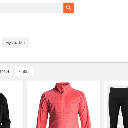
Myszka Miki
160 zł
> 160 zł