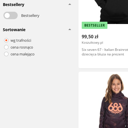
Bestsellery
Bestsellery
BESTSELLER
Sortowanie
99,50 zł
wg trafności
Koszulkowy.pl
cena rosnąco
Six seven 67 - Italian Brainrot
cena malejąco
dziecięca bluza na prezent