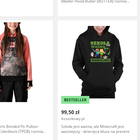
8Baller Hood Butter (BUTTER) rozmiar:
6-8
BESTSELLER
99,50 zł
Koszulkowy.pl
irls Bonded Flc Pullovr
Szkoła jest ważna, ale Minecraft jest
Colorblock (TPCB) rozmiar:
ważniejszy - dziecięca bluza na prezent