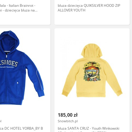
ala - Italian Brainrot -
bluza dziecięca QUIKSILVER HOOD ZIP
i - dziecięca bluza na
ALLOVER YOUTH
185,00 zł
pl
Snowbitch.pl
ięca DC HOTEL YORBA_BY B
bluza SANTA CRUZ - Youth Winkowski