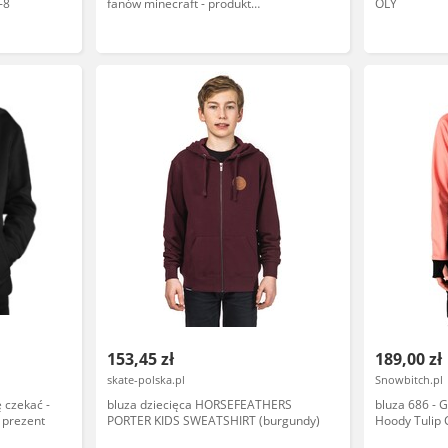
-8
fanów minecraft - produkt
OLY
personalizowany
153,45 zł
189,00 zł
skate-polska.pl
Snowbitch.pl
 czekać -
bluza dziecięca HORSEFEATHERS
bluza 686 - G
a prezent
PORTER KIDS SWEATSHIRT (burgundy)
Hoody Tulip 
L