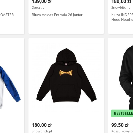
139,00 zł
180,00 zł
Darcet.pl
Snowbitch.pl
 ROASTER
Bluza Adidas Entrada 26 Junior
bluza INDEP
Hood Heathe
rozmiar: 8-1
BESTSELL
180,00 zł
99,50 zł
Snowbitch.pl
Koszulkowy.p