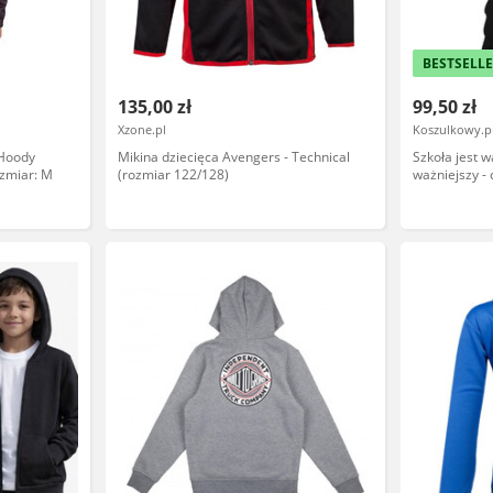
BESTSELL
135,00 zł
99,50 zł
Xzone.pl
Koszulkowy.p
 Hoody
Mikina dziecięca Avengers - Technical
Szkoła jest w
ozmiar: M
(rozmiar 122/128)
ważniejszy -
dla fanów gr