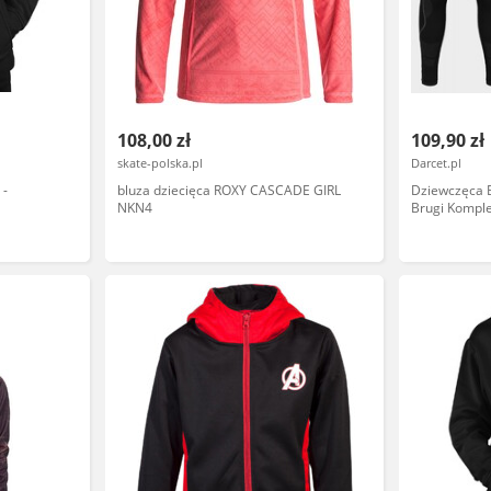
108,00 zł
109,90 zł
skate-polska.pl
Darcet.pl
 -
bluza dziecięca ROXY CASCADE GIRL
Dziewczęca 
NKN4
Brugi Komple