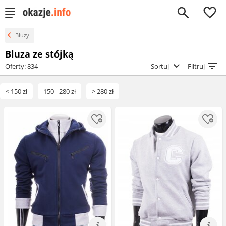
0
Bluzy
Bluza ze stójką
Oferty: 834
Sortuj
Filtruj
< 150 zł
150 - 280 zł
> 280 zł