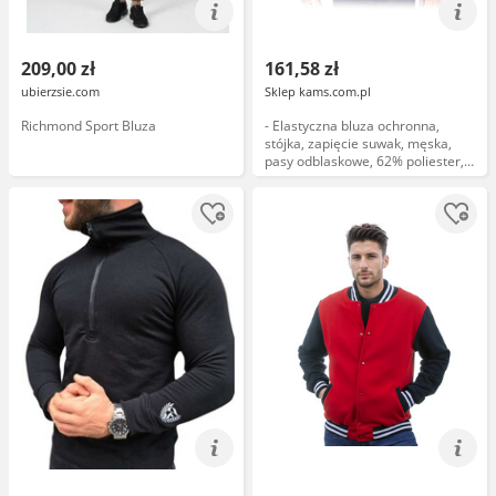
209,00 zł
161,58 zł
ubierzsie.com
Sklep kams.com.pl
Richmond Sport Bluza
- Elastyczna bluza ochronna,
stójka, zapięcie suwak, męska,
pasy odblaskowe, 62% poliester,
34% bawełna, 4% elastan
(spandex) 240 g/m granatowo-
żó...