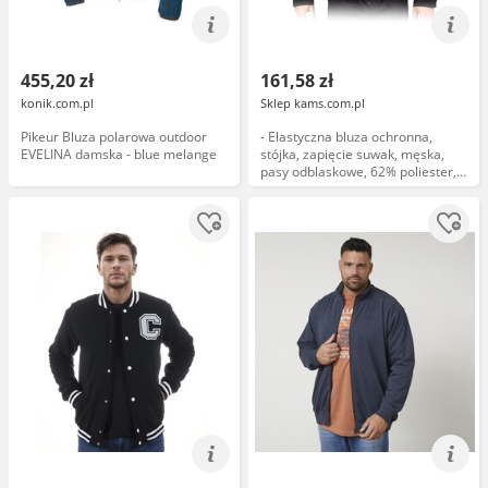
455,20 zł
161,58 zł
konik.com.pl
Sklep kams.com.pl
Pikeur Bluza polarowa outdoor
- Elastyczna bluza ochronna,
EVELINA damska - blue melange
stójka, zapięcie suwak, męska,
pasy odblaskowe, 62% poliester,
34% bawełna, 4% elastan
(spandex) 240 g/m czarno-żółty...