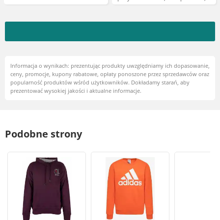
34% bawełna, 4% elastan
(spandex) 240 g/m czarno-żółty M
Informacja o wynikach: prezentując produkty uwzględniamy ich dopasowanie,
ceny, promocje, kupony rabatowe, opłaty ponoszone przez sprzedawców oraz
popularność produktów wśród użytkowników. Dokładamy starań, aby
prezentować wysokiej jakości i aktualne informacje.
Podobne strony