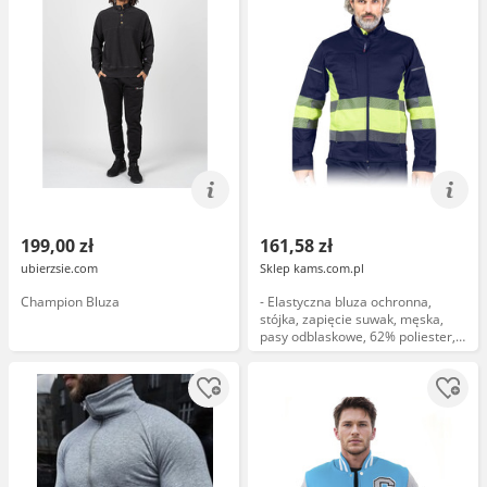
199,00 zł
161,58 zł
ubierzsie.com
Sklep kams.com.pl
Champion Bluza
- Elastyczna bluza ochronna,
stójka, zapięcie suwak, męska,
pasy odblaskowe, 62% poliester,
34% bawełna, 4% elastan
(spandex) 240 g/m granatowo-
żó...