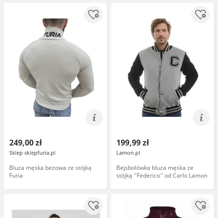
(spandex) 240 g/m granatowo-
żó...
249,00 zł
199,99 zł
Sklep sklepfuria.pl
Lamon.pl
Bluza męska beżowa ze stójką
Bejsbolówka bluza męska ze
Furia
stójką ''Federico'' od Carlo Lamon