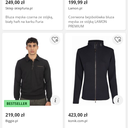
249,00 zł
199,99 zł
Sklep sklepfuria.pl
Lamon.pl
Bluza męska czarna ze stójką,
Czerwona bejsbolówka bluza
biały haft na karku Furia
męska ze stójką LAMON
PREMIUM
BESTSELLER
219,00 zł
423,00 zł
Biggie.pl
konik.com.pl