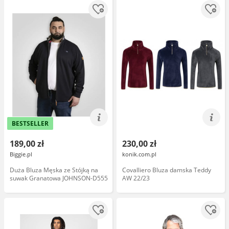
BESTSELLER
189,00 zł
230,00 zł
Biggie.pl
konik.com.pl
Duża Bluza Męska ze Stójką na
Covalliero Bluza damska Teddy
suwak Granatowa JOHNSON-D555
AW 22/23