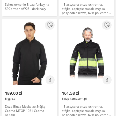
Schockemohle Bluza funkcyjna
- Elastyczna bluza ochronna,
SPCarmen AW25 - dark navy
stójka, zapięcie suwak, męska,
pasy odblaskowe, 62% poliester,
34% bawełna, 4% elastan
(spandex) 240 g/m granatowo-
żó...
189,00 zł
161,58 zł
Biggie.pl
Sklep kams.com.pl
Duża Bluza Męska ze Stójką
- Elastyczna bluza ochronna,
Czarna MTOP-1031 Czarna
stójka, zapięcie suwak, męska,
DOUBLE
pasy odblaskowe, 62% poliester,