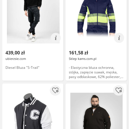
439,00 zł
161,58 zł
ubierzsie.com
Sklep kams.com.pl
Diesel Bluza "S-Trail"
- Elastyczna bluza ochronna,
stójka, zapięcie suwak, męska,
pasy odblaskowe, 62% poliester,
34% bawełna, 4% elastan
(spandex) 240 g/m granatowo-
żó...