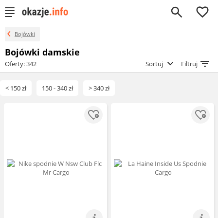
0
Bojówki
Bojówki damskie
Oferty: 342
Sortuj
Filtruj
< 150 zł
150 - 340 zł
> 340 zł