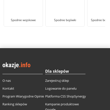
Spodnie wojskowe
Spodnie bojówki
Spodnie bojów
Dla sklepów
O nas
Zarejestruj sklep
Kontakt
Logowanie do panelu
Program Wiarygodne Opinie
Platforma CSS ShopSynergy
Ranking sklepów
Kampanie produktowe
Google