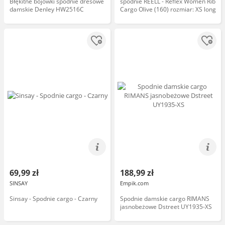
Błękitne bojówki spodnie dresowe
spodnie REELL - Reflex Women Rib
damskie Denley HW2516C
Cargo Olive (160) rozmiar: XS long
69,99 zł
188,99 zł
SINSAY
Empik.com
Sinsay - Spodnie cargo - Czarny
Spodnie damskie cargo RIMANS
jasnobeżowe Dstreet UY1935-XS