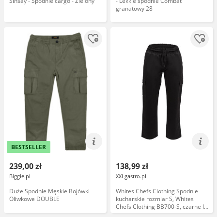
Sinsay - Spodnie cargo - Zielony
- Lekkie spodnie Combat
granatowy 28
BESTSELLER
239,00 zł
138,99 zł
Biggie.pl
XXLgastro.pl
Duże Spodnie Męskie Bojówki
Whites Chefs Clothing Spodnie
Oliwkowe DOUBLE
kucharskie rozmiar S, Whites
Chefs Clothing BB700-S, czarne I
Whites Chefs Clothing