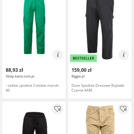
BESTSELLER
88,93 zł
159,00 zł
Sklep kams.com.pl
Biggie.pl
- Lekkie spodnie Combat morski
Duże Spodnie Dresowe Bojówki
40
Czarne KAM