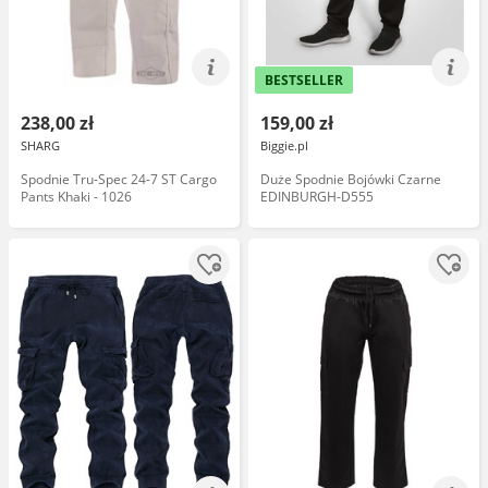
BESTSELLER
238,00 zł
159,00 zł
SHARG
Biggie.pl
Spodnie Tru-Spec 24-7 ST Cargo
Duże Spodnie Bojówki Czarne
Pants Khaki - 1026
EDINBURGH-D555