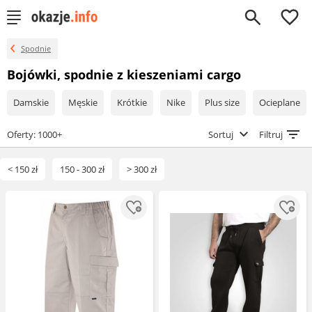
0
Spodnie
Bojówki, spodnie z kieszeniami cargo
Damskie
Męskie
Krótkie
Nike
Plus size
Ocieplane
Oferty: 1000+
Sortuj
Filtruj
< 150 zł
150 - 300 zł
> 300 zł