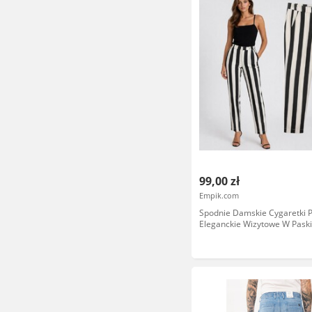
99,00 zł
Empik.com
Spodnie Damskie Cygaretki P
Eleganckie Wizytowe W Pask