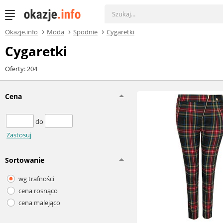
Okazje.info
Moda
Spodnie
Cygaretki
Cygaretki
Oferty: 204
Cena
do
Zastosuj
Sortowanie
wg trafności
cena rosnąco
cena malejąco