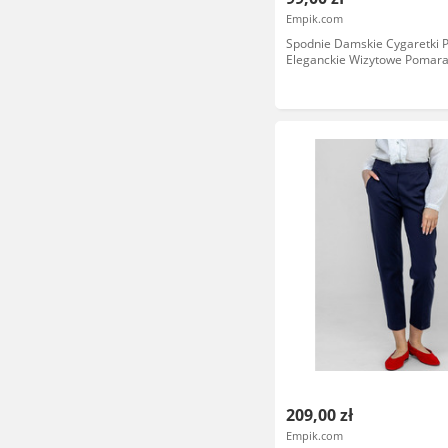
Empik.com
Spodnie Damskie Cygaretki P
Eleganckie Wizytowe Pomar
EDAN 34
209,00 zł
Empik.com