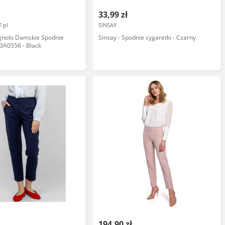
33,99 zł
.pl
SINSAY
nolo Damskie Spodnie
Sinsay - Spodnie cygaretki - Czarny
33A0556 - Black
194,90 zł