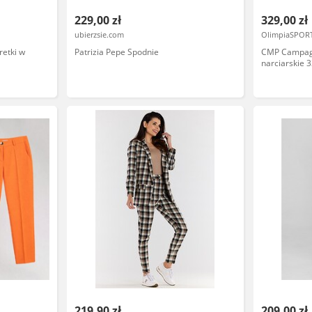
229,00 zł
329,00 zł
ubierzsie.com
OlimpiaSPORT
etki w
Patrizia Pepe Spodnie
CMP Campag
narciarskie 
219,90 zł
209,00 zł