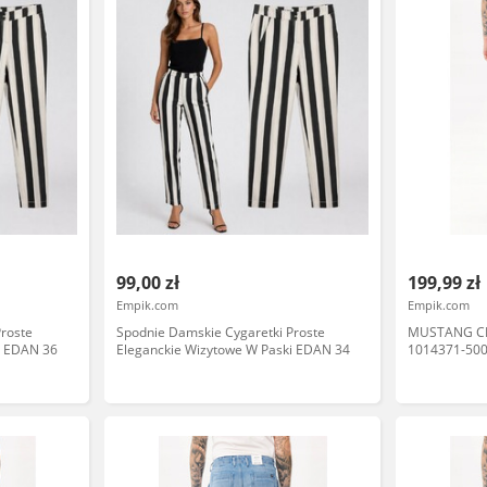
99,00 zł
199,99 zł
Empik.com
Empik.com
roste
Spodnie Damskie Cygaretki Proste
MUSTANG CI
i EDAN 36
Eleganckie Wizytowe W Paski EDAN 34
1014371-500