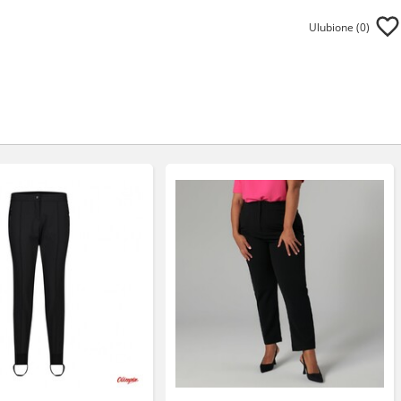
Ulubione (
0
)