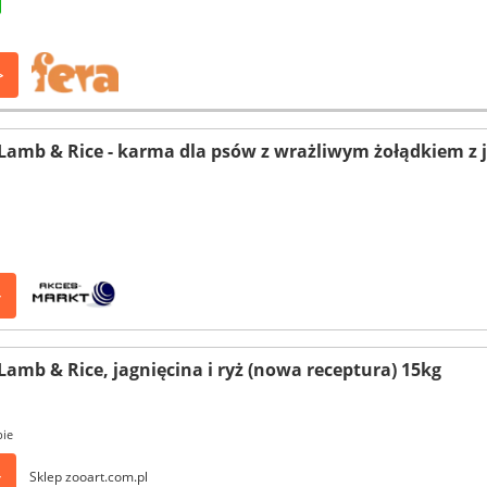
>
Lamb & Rice - karma dla psów z wrażliwym żołądkiem z ja
>
Lamb & Rice, jagnięcina i ryż (nowa receptura) 15kg
pie
>
Sklep zooart.com.pl