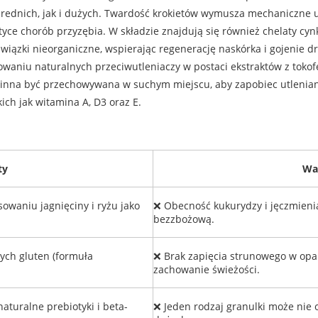
średnich, jak i dużych. Twardość krokietów wymusza mechaniczne
ktyce chorób przyzębia. W składzie znajdują się również chelaty cy
iązki nieorganiczne, wspierając regenerację naskórka i gojenie 
owaniu naturalnych przeciwutleniaczy w postaci ekstraktów z tokof
nna być przechowywana w suchym miejscu, aby zapobiec utlenianiu
ich jak witamina A, D3 oraz E.
ty
Wa
owaniu jagnięciny i ryżu jako
❌ Obecność kukurydzy i jęczmienia
bezzbożową.
ych gluten (formuła
❌ Brak zapięcia strunowego w opa
zachowanie świeżości.
turalne prebiotyki i beta-
❌ Jeden rodzaj granulki może nie