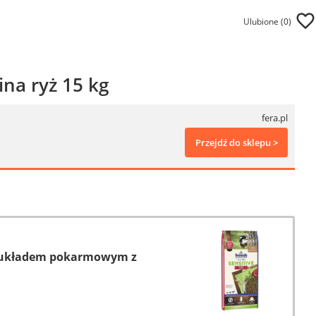
Ulubione (
0
)
na ryż 15 kg
fera.pl
Przejdź do sklepu >
ym układem pokarmowym z