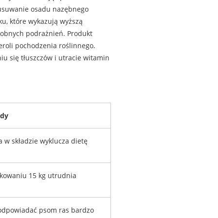
 usuwanie osadu nazębnego
nku, które wykazują wyższą
drobnych podrażnień. Produkt
eroli pochodzenia roślinnego.
 się tłuszczów i utracie witamin
dy
 w składzie wyklucza dietę
kowaniu 15 kg utrudnia
 odpowiadać psom ras bardzo