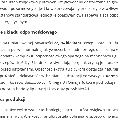
az zaburzeń żołądkowo-jelitowych. Węglowodany dostarczane są gł
ewodu pokarmowego i jest łatwo przyswajalny przez psy o wrażliwy
o stanowi standardową jednostkę opakowaniową zapewniającą odpo
 energetycznym.
ie układu odpornościowego
się na umiarkowanej zawartości
22,5% białka
surowego oraz 12% tłu
ciała u psów o normalnej aktywności bez nadmiernego obciążania w
 dodatek kompleksu odpornościowego opartego na mannanach i gl
czepów drożdży. Składniki te stymulują florę bakteryjną jelit oraz
ed patogenami. Obecność ekstraktu z cykorii dostarcza naturalnej
ypróżnień i efektywność wchłaniania substancji odżywczych.
Karma 
ziom kwasów tłuszczowych Omega-3 i Omega-6, które pochodzą międ
a stan bariery lipidowej skóry oraz połysk sierści.
es produkcji
nsitive wykorzystuje technologię ekstruzji, która zwiększa strawno
mineralnych. Wielkość granulki została dobrana w sposób uniwersa