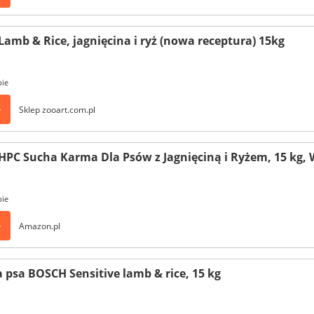
Lamb & Rice, jagnięcina i ryż (nowa receptura) 15kg
pie
>
Sklep zooart.com.pl
HPC Sucha Karma Dla Psów z Jagnięciną i Ryżem, 15 kg,
pie
>
Amazon.pl
 psa BOSCH Sensitive lamb & rice, 15 kg