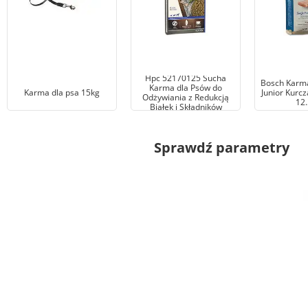
Bosch Tiernahrung Bosch
Hpc 52170125 Sucha
Bosch Karma
Karma dla Psów do
Karma dla psa 15kg
Junior Kurcz
Odżywiania z Redukcją
12.
Białek i Składników
Mineralnych, 12,5 kg
Sprawdź parametry