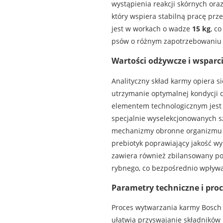
wystąpienia reakcji skórnych or
który wspiera stabilną pracę prz
jest w workach o wadze
15 kg
, c
psów o różnym zapotrzebowaniu
Wartości odżywcze i wsparc
Analityczny skład karmy opiera 
utrzymanie optymalnej kondycji 
elementem technologicznym jest
specjalnie wyselekcjonowanych sz
mechanizmy obronne organizmu prz
prebiotyk poprawiający jakość w
zawiera również zbilansowany po
rybnego, co bezpośrednio wpływa n
Parametry techniczne i proc
Proces wytwarzania karmy Bosch Se
ułatwia przyswajanie składników 