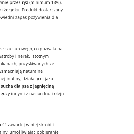
ównie przez
ryż
(minimum 18%),
m żołądku. Produkt dostarczany
wiedni zapas pożywienia dla
szczu surowego, co pozwala na
ątroby i nerek. Istotnym
ukanach, pozyskiwanych ze
 wzmacniają naturalne
 inuliny, działającej jako
sucha dla psa z jagnięciną
zy innymi z nasion lnu i oleju
ść zawartej w niej skrobi i
lny, umożliwiając pobieranie