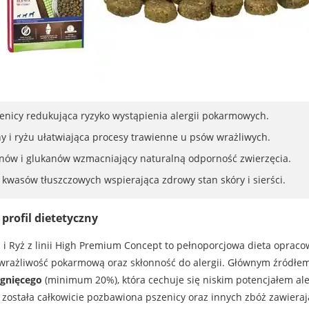
nicy redukująca ryzyko wystąpienia alergii pokarmowych.
y i ryżu ułatwiająca procesy trawienne u psów wrażliwych.
ów i glukanów wzmacniający naturalną odporność zwierzęcia.
 kwasów tłuszczowych wspierająca zdrowy stan skóry i sierści.
profil dietetyczny
 i Ryż z linii High Premium Concept to pełnoporcjowa dieta oprac
wrażliwość pokarmową oraz skłonność do alergii. Głównym źródłem
agnięcego
(minimum 20%), która cechuje się niskim potencjałem a
została całkowicie pozbawiona pszenicy oraz innych zbóż zawierają