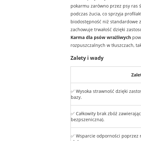
pokarmu zarówno przez psy ras 
podczas żucia, co sprzyja profila
biodostępność niż standardowe zw
zachowuje trwałość dzięki zastos
Karma dla psów wrażliwych
powi
rozpuszczalnych w tłuszczach, tak
Zalety i wady
Zale
✅ Wysoka strawność dzięki zastos
bazy.
✅ Całkowity brak zbóż zawierając
bezpszeniczna).
✅ Wsparcie odporności poprzez na