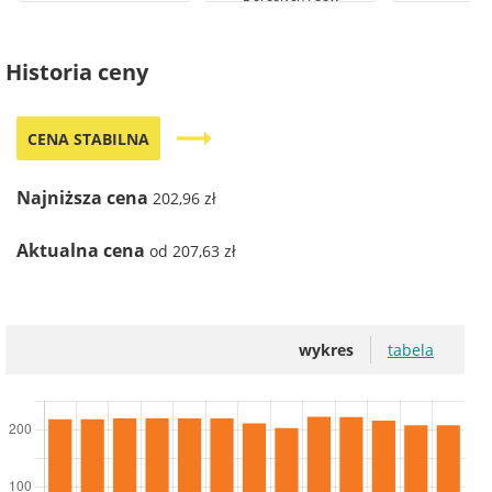
Wszystkich Ras, 12.5 kg
Historia ceny
trending_flat
CENA STABILNA
Najniższa cena
202,96 zł
Aktualna cena
od 207,63 zł
wykres
tabela