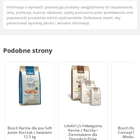
Informacja o wynikach: prezentując produkty uwzględniamy ich dopasowanie,
ceny, promocje, kupony rabatowe, opłaty ponoszone przez sprzedawców oraz
popularność produktów wśród użytkowników. Dokładamy starań, aby
prezentować wysokiej jakości i aktualne informacje.
Podobne strony
Bosch HPC SOFT+
53640125 Półwilgotna
Bosch Karma dla psa Soft
Bosch High 
Karma z Kaczką i
Junior Kurczak z batatami
Concept bosc
Ziemniakami dla
12.5 kg
Medium - 
Dorosłych Psów