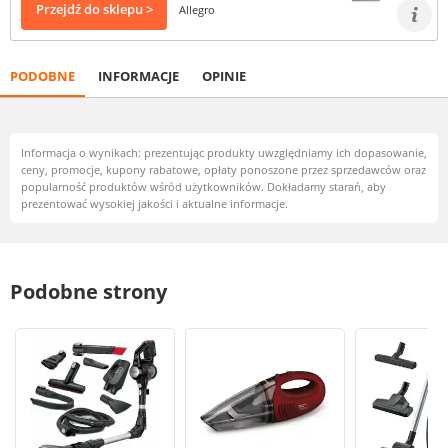
Przejdź do sklepu >
Allegro
PODOBNE
INFORMACJE
OPINIE
Informacja o wynikach: prezentując produkty uwzględniamy ich dopasowanie,
ceny, promocje, kupony rabatowe, opłaty ponoszone przez sprzedawców oraz
popularność produktów wśród użytkowników. Dokładamy starań, aby
prezentować wysokiej jakości i aktualne informacje.
Podobne strony