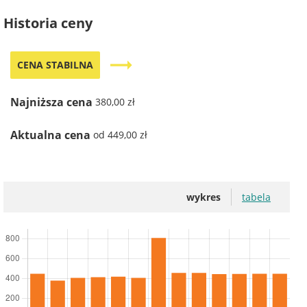
Historia ceny
trending_flat
CENA STABILNA
Najniższa cena
380,00 zł
Aktualna cena
od 449,00 zł
wykres
tabela