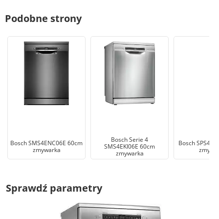
Podobne strony
Bosch Serie 4
Bosch SMS4ENC06E 60cm
Bosch SPS4EM
SMS4EKI06E 60cm
zmywarka
zmywa
zmywarka
Sprawdź parametry