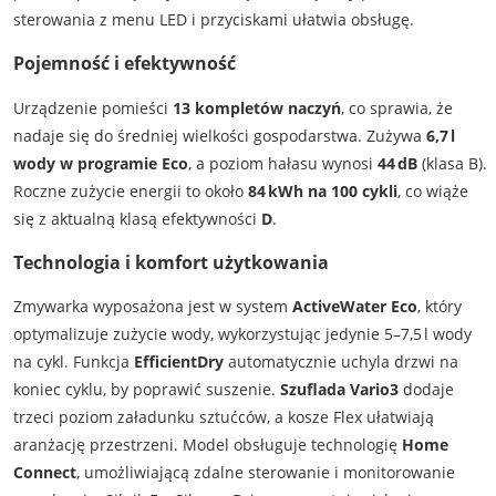
sterowania z menu LED i przyciskami ułatwia obsługę.
Pojemność i efektywność
Urządzenie pomieści
13 kompletów naczyń
, co sprawia, że
nadaje się do średniej wielkości gospodarstwa. Zużywa
6,7 l
wody w programie Eco
, a poziom hałasu wynosi
44 dB
(klasa B).
Roczne zużycie energii to około
84 kWh na 100 cykli
, co wiąże
się z aktualną klasą efektywności
D
.
Technologia i komfort użytkowania
Zmywarka wyposażona jest w system
ActiveWater Eco
, który
optymalizuje zużycie wody, wykorzystując jedynie 5–7,5 l wody
na cykl. Funkcja
EfficientDry
automatycznie uchyla drzwi na
koniec cyklu, by poprawić suszenie.
Szuflada Vario3
dodaje
trzeci poziom załadunku sztućców, a kosze Flex ułatwiają
aranżację przestrzeni. Model obsługuje technologię
Home
Connect
, umożliwiającą zdalne sterowanie i monitorowanie