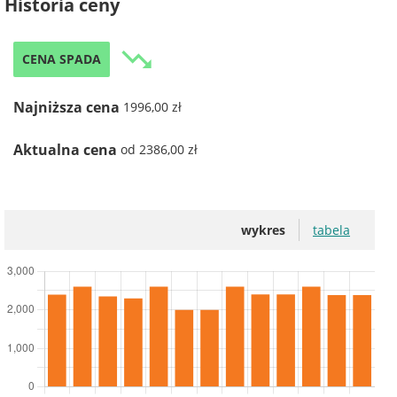
Historia ceny
trending_down
CENA SPADA
Najniższa cena
1996,00 zł
Aktualna cena
od 2386,00 zł
wykres
tabela