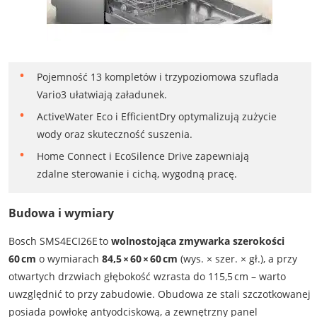
Pojemność 13 kompletów i trzypoziomowa szuflada
Vario3 ułatwiają załadunek.
ActiveWater Eco i EfficientDry optymalizują zużycie
wody oraz skuteczność suszenia.
Home Connect i EcoSilence Drive zapewniają
zdalne sterowanie i cichą, wygodną pracę.
Budowa i wymiary
Bosch SMS4ECI26E to
wolnostojąca zmywarka szerokości
60 cm
o wymiarach
84,5 × 60 × 60 cm
(wys. × szer. × gł.), a przy
otwartych drzwiach głębokość wzrasta do 115,5 cm – warto
uwzględnić to przy zabudowie. Obudowa ze stali szczotkowanej
posiada powłokę antyodciskową, a zewnętrzny panel