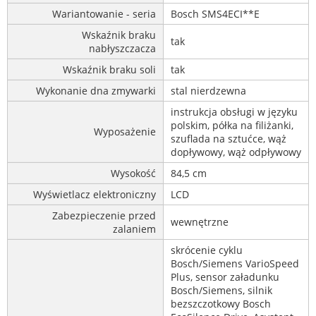
Wariantowanie - seria
Bosch SMS4ECI**E
Wskaźnik braku
tak
nabłyszczacza
Wskaźnik braku soli
tak
Wykonanie dna zmywarki
stal nierdzewna
instrukcja obsługi w języku
polskim, półka na filiżanki,
Wyposażenie
szuflada na sztućce, wąż
dopływowy, wąż odpływowy
Wysokość
84,5 cm
Wyświetlacz elektroniczny
LCD
Zabezpieczenie przed
wewnętrzne
zalaniem
skrócenie cyklu
Bosch/Siemens VarioSpeed
Plus, sensor załadunku
Bosch/Siemens, silnik
bezszczotkowy Bosch