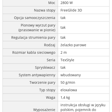
Moc
2800 W
Nazwa stopy
FreeGlide 3D
Opcja samooczyszczenia
tak
Pionowy wyrzut pary
tak
(prasowanie w pionie)
Regulacja strumienia pary
tak
Rodzaj
żelazko parowe
Rozmiar kabla sieciowego
2 m
Seria
TexStyle
Spryskiwacz
tak
System antywapienny
wbudowany
Tworzenie pary
50 g/min
Typ stopy
eloxalowa
Waga
1,4 kg
instrukcja obsługi w języku
Wyposażenie
polskim, pojemnik do