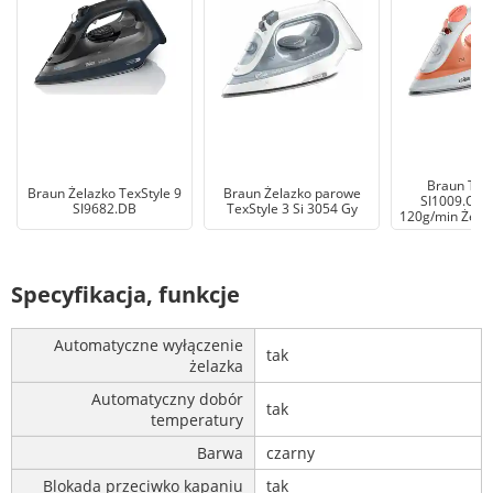
Braun TexS
Braun Żelazko TexStyle 9
Braun Żelazko parowe
SI1009.OR 
SI9682.DB
TexStyle 3 Si 3054 Gy
120g/min Żela
Specyfikacja, funkcje
Automatyczne wyłączenie
tak
żelazka
Automatyczny dobór
tak
temperatury
Barwa
czarny
Blokada przeciwko kapaniu
tak