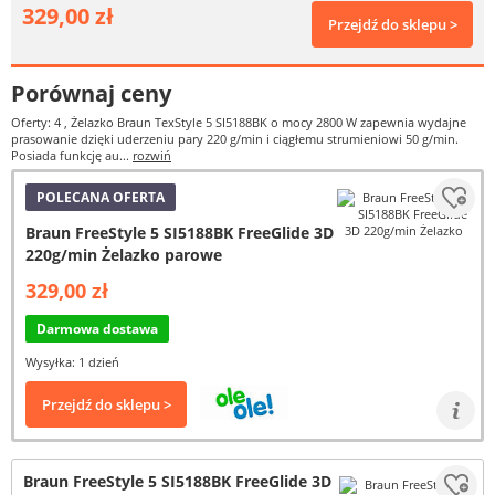
329,00 zł
Przejdź do sklepu >
Porównaj ceny
Oferty: 4
, Żelazko Braun TexStyle 5 SI5188BK o mocy 2800 W zapewnia wydajne
prasowanie dzięki uderzeniu pary 220 g/min i ciągłemu strumieniowi 50 g/min.
Posiada funkcję au...
rozwiń
POLECANA OFERTA
Braun FreeStyle 5 SI5188BK FreeGlide 3D
220g/min Żelazko parowe
329,00 zł
Darmowa dostawa
Wysyłka: 1 dzień
Przejdź do sklepu >
Braun FreeStyle 5 SI5188BK FreeGlide 3D