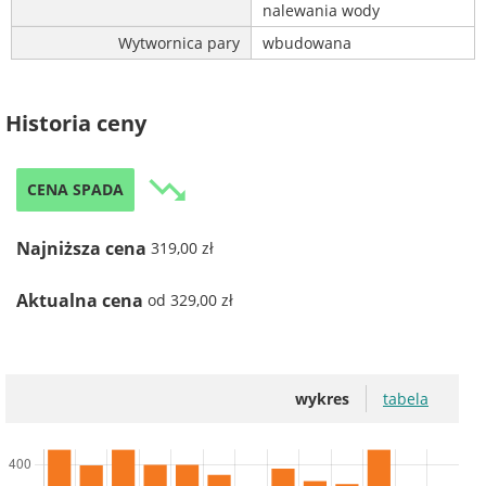
nalewania wody
Wytwornica pary
wbudowana
Historia ceny
trending_down
CENA SPADA
Najniższa cena
319,00 zł
Aktualna cena
od 329,00 zł
wykres
tabela