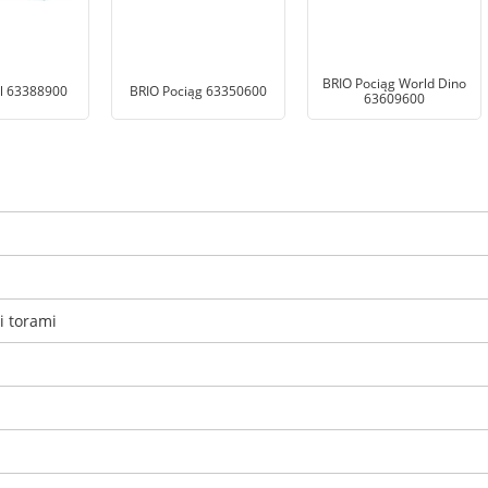
BRIO Pociąg World Dino
l 63388900
BRIO Pociąg 63350600
63609600
i torami