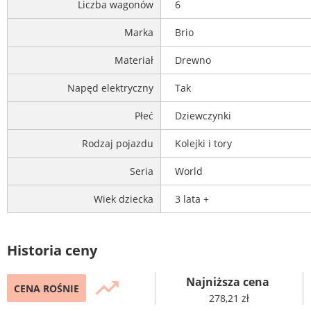
Liczba wagonów
6
Marka
Brio
Materiał
Drewno
Napęd elektryczny
Tak
Płeć
Dziewczynki
Rodzaj pojazdu
Kolejki i tory
Seria
World
Wiek dziecka
3 lata +
Historia ceny
Najniższa cena
trending_up
CENA ROŚNIE
278,21 zł