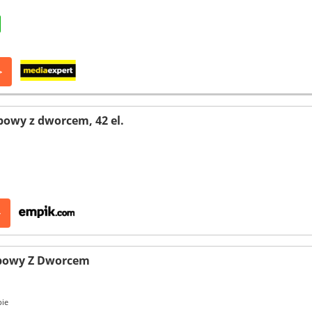
>
bowy z dworcem, 42 el.
>
obowy Z Dworcem
pie