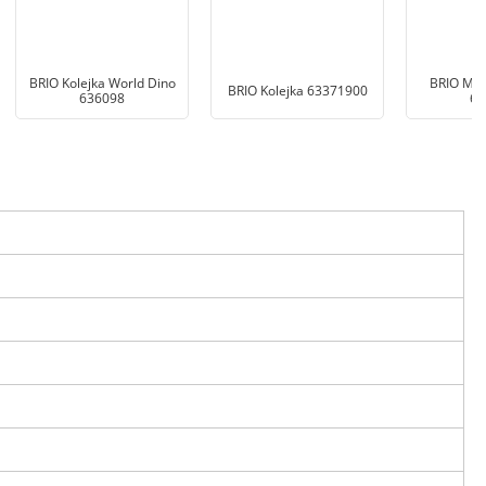
BRIO Kolejka World Dino
BRIO Mos
BRIO Kolejka 63371900
636098
63