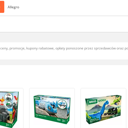
>
Allegro
, ceny, promocje, kupony rabatowe, opłaty ponoszone przez sprzedawców oraz 