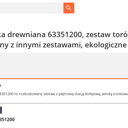
ka drewniana 63351200, zestaw tor
ny z innymi zestawami, ekologiczne 
y
 63351200 to rozbudowany zestaw z piętrową stacją kolejową, windą osobową
351200