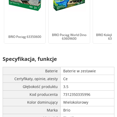
BRIO Pociąg World Dino
BRIO Kolejka 
BRIO Pociąg 63350600
63609600
6360
Specyfikacja, funkcje
Baterie
Baterie w zestawie
Certyfikaty, opinie, atesty
Ce
Głębokość produktu
3.5
Kod producenta
7312350335996
Kolor dominujący
Wielokolorowy
Marka
Brio