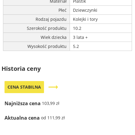
Materiał
Plastik
Płeć
Dziewczynki
Rodzaj pojazdu
Kolejki i tory
Szerokość produktu
10.2
Wiek dziecka
3 lata +
Wysokość produktu
5.2
Historia ceny
trending_flat
CENA STABILNA
Najniższa cena
103,99 zł
Aktualna cena
od 111,99 zł