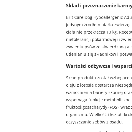
Skład i przeznaczenie karm
Brit Care Dog Hypoallergenic Ad
jedynym źródłem białka zwierzęce
ciała nie przekracza 10 kg. Rece
nietolerancji pokarmowej u zwier
żywieniu psów ze stwierdzoną al
utlenianiu się składników i pozw
Wartości odżywcze i wsparc
Skład produktu został wzbogacon
oleju z łososia dostarcza niezb
wzmocnienia bariery skórnej or
wspomaga funkcje metaboliczne o
fruktooligosacharydy (FOS), wraz 
organizmu. Wielkość i kształt kr
oczyszczanie zębów z osadu.