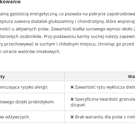
wkowanie
malną gęstością energetyczną, co pozwala na pokrycie zapotrzebow
eptura zawiera dodatek glukozaminy i chondroityny, które wspieraj
lności u aktywnych psów. Zawartość białka surowego wynosi około 
dorosłych osobników. Przy podawaniu karmy suchej należy zapewni
leży przechowywać w suchym i chłodnym miejscu, chroniąc go prze
 i utracie walorów smakowych.
ety
Wa
czająca ryzyko alergii.
❌ Zawartość ryżu wyklucza diet
❌ Specyficzna twardość granul
owego dzięki probiotykom.
dziąseł.
ów odżywczych.
❌ Brak wariantu dla psów z niet