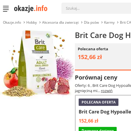
Okazje.info
Hobby
Akcesoria dla zwierząt
Dla psów
Karmy
Brit C
Brit Care Dog 
Polecana oferta
152,66 zł
Porównaj ceny
Oferty: 6
, Brit Care Dog Hypoal
jagnięciną mi...
rozwiń
POLECANA OFERTA
Brit Care Dog Hypoall
152,66 zł
Darmowa dostawa