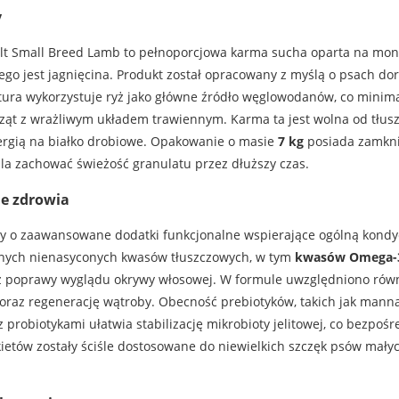
y
ult Small Breed Lamb to pełnoporcjowa karma sucha oparta na mono
go jest jagnięcina. Produkt został opracowany z myślą o psach do
ptura wykorzystuje ryż jako główne źródło węglowodanów, co minima
ząt z wrażliwym układem trawiennym. Karma ta jest wolna od tłuszcz
ergią na białko drobiowe. Opakowanie o masie
7 kg
posiada zamkni
ala zachować świeżość granulatu przez dłuższy czas.
ie zdrowia
y o zaawansowane dodatki funkcjonalne wspierające ogólną kondy
ędnych nienasyconych kwasów tłuszczowych, w tym
kwasów Omega-
az poprawy wyglądu okrywy włosowej. W formule uwzględniono rów
raz regenerację wątroby. Obecność prebiotyków, takich jak manna
z probiotykami ułatwia stabilizację mikrobioty jelitowej, co bezpo
okietów zostały ściśle dostosowane do niewielkich szczęk psów mały