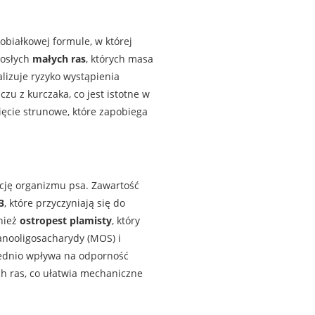
białkowej formule, w której
rosłych
małych ras
, których masa
lizuje ryzyko wystąpienia
u z kurczaka, co jest istotne w
ęcie strunowe, które zapobiega
cję organizmu psa. Zawartość
3
, które przyczyniają się do
nież
ostropest plamisty
, który
nooligosacharydy (MOS) i
średnio wpływa na odporność
ch ras, co ułatwia mechaniczne