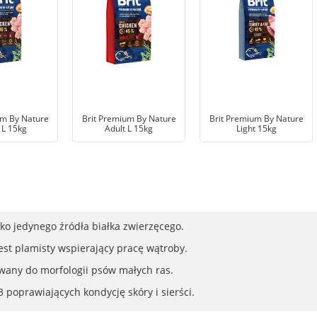
um By Nature
Brit Premium By Nature
Brit Premium By Nature
 L 15kg
Adult L 15kg
Light 15kg
ko jedynego źródła białka zwierzęcego.
st plamisty wspierający pracę wątroby.
wany do morfologii psów małych ras.
oprawiających kondycję skóry i sierści.