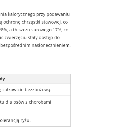
ania kalorycznego przy podawaniu
ą ochronę chrząstki stawowej, co
28%, a tłuszczu surowego 17%, co
ć zwierzęciu stały dostęp do
d bezpośrednim nasłonecznieniem,
dy
ę całkowicie bezzbożową.
atu dla psów z chorobami
olerancją ryżu.