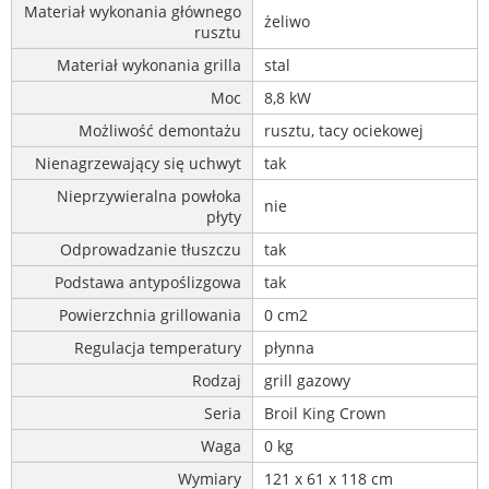
Materiał wykonania głównego
żeliwo
rusztu
Materiał wykonania grilla
stal
Moc
8,8 kW
Możliwość demontażu
rusztu, tacy ociekowej
Nienagrzewający się uchwyt
tak
Nieprzywieralna powłoka
nie
płyty
Odprowadzanie tłuszczu
tak
Podstawa antypoślizgowa
tak
Powierzchnia grillowania
0 cm2
Regulacja temperatury
płynna
Rodzaj
grill gazowy
Seria
Broil King Crown
Waga
0 kg
Wymiary
121 x 61 x 118 cm