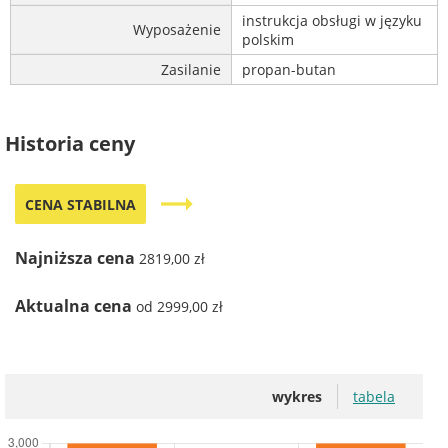
instrukcja obsługi w języku
Wyposażenie
polskim
Zasilanie
propan-butan
Historia ceny
trending_flat
CENA STABILNA
Najniższa cena
2819,00 zł
Aktualna cena
od 2999,00 zł
wykres
tabela