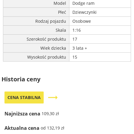
Model
Dodge ram
Płeć
Dziewczynki
Rodzaj pojazdu
Osobowe
Skala
1:16
Szerokość produktu
17
Wiek dziecka
3 lata +
Wysokość produktu
15
Historia ceny
trending_flat
CENA STABILNA
Najniższa cena
109,30 zł
Aktualna cena
od 132,19 zł