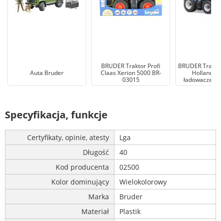
BRUDER Traktor Profi
BRUDER Traktor
Auta Bruder
Claas Xerion 5000 BR-
Holland T7
03015
ładowaczem 
Specyfikacja, funkcje
Certyfikaty, opinie, atesty
Lga
Długość
40
Kod producenta
02500
Kolor dominujący
Wielokolorowy
Marka
Bruder
Materiał
Plastik