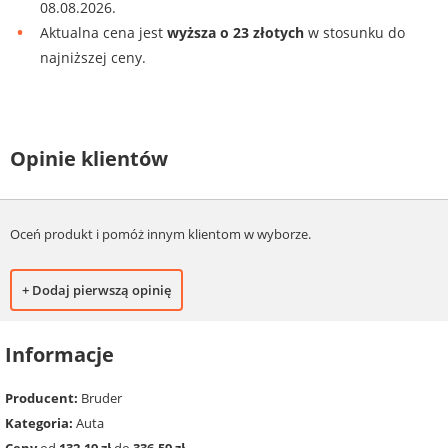
08.08.2026.
Aktualna cena jest
wyższa o 23 złotych
w stosunku do
najniższej ceny.
Opinie klientów
Oceń produkt i pomóż innym klientom w wyborze.
+ Dodaj pierwszą opinię
Informacje
Producent:
Bruder
Kategoria:
Auta
Ceny
od
132.19 zł
do
336.59 zł